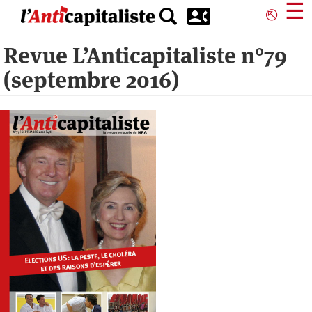
Aller
☰
⎋
au
contenu
Revue L’Anticapitaliste n°79
principal
(septembre 2016)