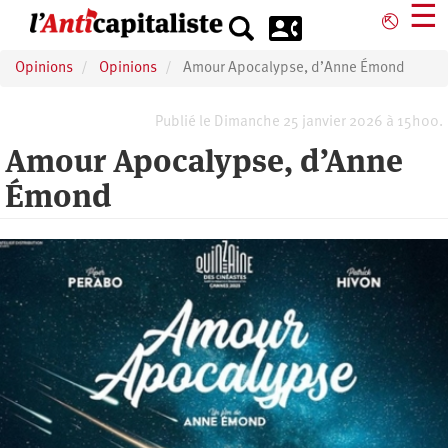
Aller
☰
⎋
au
contenu
Opinions
Opinions
Amour Apocalypse, d’Anne Émond
principal
Publié le Dimanche 25 janvier 2026 à 15h00.
Amour Apocalypse, d’Anne
Émond