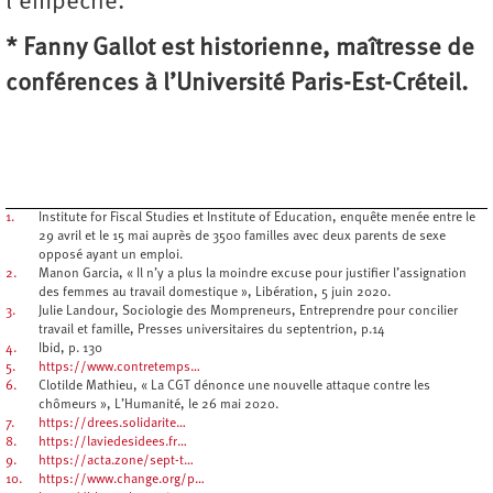
l’empêche.
* Fanny Gallot est historienne, maîtresse de
conférences à l’Université Paris-Est-Créteil.
1.
Institute for Fiscal Studies et Institute of Education, enquête menée entre le
29 avril et le 15 mai auprès de 3500 familles avec deux parents de sexe
opposé ayant un emploi.
2.
Manon Garcia, « Il n’y a plus la moindre excuse pour justifier l’assignation
des femmes au travail domestique », Libération, 5 juin 2020.
3.
Julie Landour, Sociologie des Mompreneurs, Entreprendre pour concilier
travail et famille, Presses universitaires du septentrion, p.14
4.
Ibid, p. 130
5.
https://www.contretemps…
6.
Clotilde Mathieu, « La CGT dénonce une nouvelle attaque contre les
chômeurs », L’Humanité, le 26 mai 2020.
7.
https://drees.solidarite…
8.
https://laviedesidees.fr…
9.
https://acta.zone/sept-t…
10.
https://www.change.org/p…