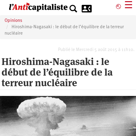
Aller
☰
⎋
au
contenu
Opinions
principal
Hiroshima-Nagasaki : le début de l’équilibre de la terreur
nucléaire
Publié le Mercredi 5 août 2015 à 11h10.
Hiroshima-Nagasaki : le
début de l’équilibre de la
terreur nucléaire