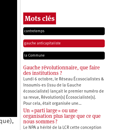
Mots clés
contretemps
gauche anticapitaliste
la Commune
Gauche révolutionnaire, que faire
des institutions ?
Lundi 6 octobre, le Réseau Écosocialistes &
Insoumis·es (issu de la Gauche
écosocialiste) lançait le premier numéro de
sa revue, Révolution[s] Écosocialiste[s].
Pour cela, était organisée une…
Un « parti large » ou une
organisation plus large que ce que
nous sommes ?
que),
Le NPA a hérité de la LCR cette conception