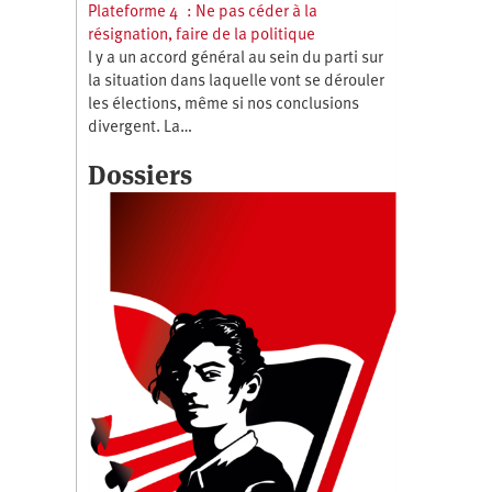
Plateforme 4 : Ne pas céder à la
résignation, faire de la politique
l y a un accord général au sein du parti sur
la situation dans laquelle vont se dérouler
les élections, même si nos conclusions
divergent. La…
Dossiers