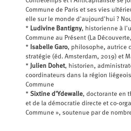
Contretemps et l'Anticapitaliste se jo
Commune de Paris et ses vies ultérie
elle sur le monde d'aujourd'hui ? No
*
Ludivine Bantigny
, historienne à l
Commune au Présent (La Découverte,
*
Isabelle Garo
, philosophe, autrice
stratégie (éd. Amsterdam, 2019) et Ma
*
Julien Dohet
, historien, administrat
coordinateurs dans la région liégeo
Commune
*
Sixtine d'Ydewalle
, doctorante en 
et de la démocratie directe et co-orga
Commune », soutenue par de nombreu