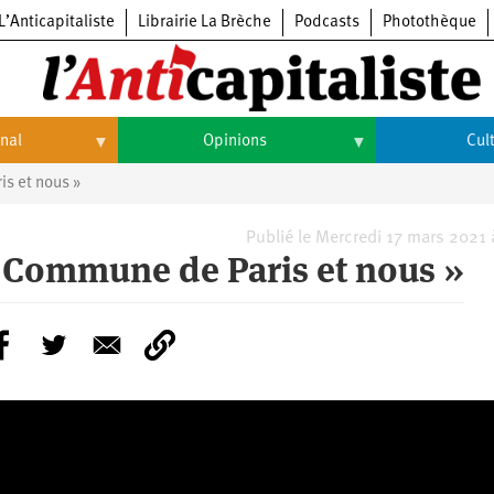
L’Anticapitaliste
Librairie La Brèche
Podcasts
Photothèque
onal
Opinions
Cul
is et nous »
Opinions
Culture
Histoire
Arts
Publié le Mercredi 17 mars 2021
la Commune de Paris et nous »
Cinéma
Expositions
Livres
Musique