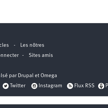
icles
-
Les nôtres
onnecter
-
Sites amis
lsé par
Drupal
et
Omega
Twitter
Instagram
Flux RSS