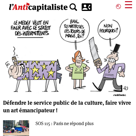
Aller
☰
⎋
au
contenu
principal
Défendre le service public de la culture, faire vivre
un art émancipateur !
SOS 115 : Paris ne répond plus