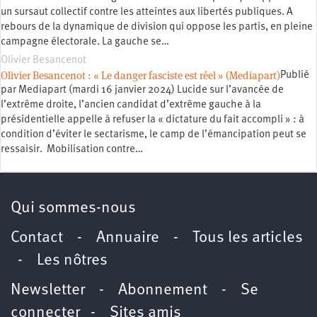
un sursaut collectif contre les atteintes aux libertés publiques. A
rebours de la dynamique de division qui oppose les partis, en pleine
campagne électorale. La gauche se…
Olivier Besancenot
Olivier Besancenot : « Le danger fasciste est réel » (Mediapart)
Publié
par Mediapart (mardi 16 janvier 2024) Lucide sur l’avancée de
l’extrême droite, l’ancien candidat d’extrême gauche à la
présidentielle appelle à refuser la « dictature du fait accompli » : à
condition d’éviter le sectarisme, le camp de l’émancipation peut se
ressaisir. Mobilisation contre…
Qui sommes-nous
Contact
-
Annuaire
-
Tous les articles
-
Les nôtres
Newsletter
-
Abonnement
-
Se
connecter
-
Sites amis