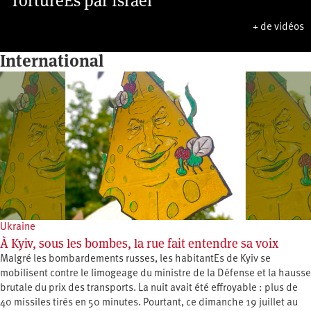
TorturéEs par Israël
+ de vidéos
International
Ukraine
À Kyiv, sous les bombes, la rue fait entendre sa voix
Malgré les bombardements russes, les habitantEs de Kyiv se
mobilisent contre le limogeage du ministre de la Défense et la hausse
brutale du prix des transports. La nuit avait été effroyable : plus de
40 missiles tirés en 50 minutes. Pourtant, ce dimanche 19 juillet au