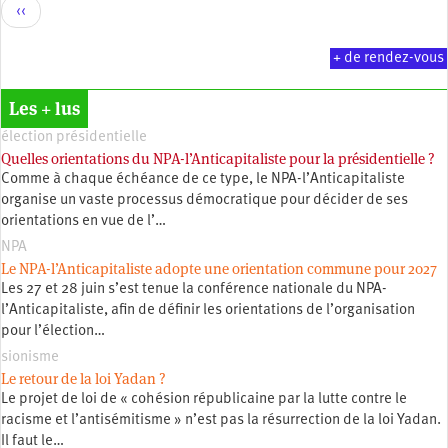
Pagination
Page
‹‹
précédente
+ de rendez-vous
Les + lus
élection présidentielle
Quelles orientations du NPA-l’Anticapitaliste pour la présidentielle ?
Comme à chaque échéance de ce type, le NPA-l’Anticapitaliste
organise un vaste processus démocratique pour décider de ses
orientations en vue de l’…
NPA
Le NPA-l’Anticapitaliste adopte une orientation commune pour 2027
Les 27 et 28 juin s’est tenue la conférence nationale du NPA-
l’Anticapitaliste, afin de définir les orientations de l’organisation
pour l’élection…
sionisme
Le retour de la loi Yadan ?
Le projet de loi de « cohésion républicaine par la lutte contre le
racisme et l’antisémitisme » n’est pas la résurrection de la loi Yadan.
Il faut le…