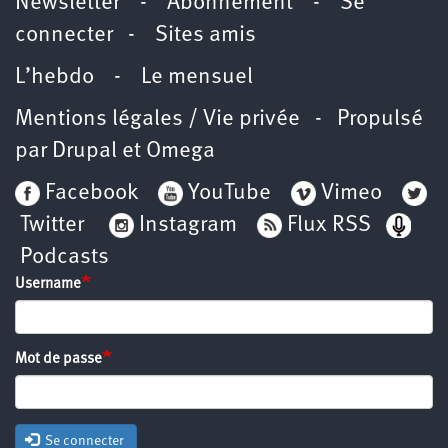
Newsletter
-
Abonnement
-
Se
connecter
-
Sites amis
L’hebdo
-
Le mensuel
Mentions légales / Vie privée
- Propulsé
par
Drupal
et
Omega
Facebook
YouTube
Vimeo
Twitter
Instagram
Flux RSS
Podcasts
Username
Mot de passe
Se connecter