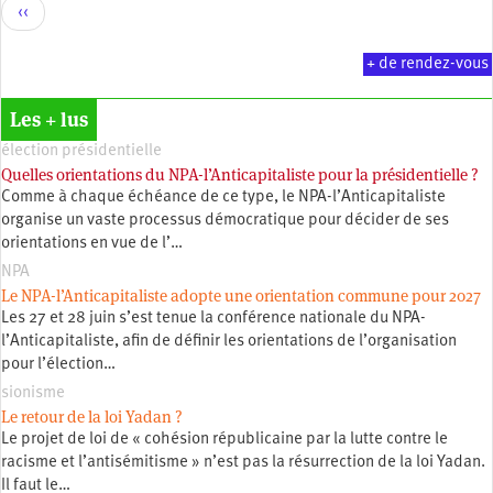
Pagination
Page
‹‹
précédente
+ de rendez-vous
Les + lus
élection présidentielle
Quelles orientations du NPA-l’Anticapitaliste pour la présidentielle ?
Comme à chaque échéance de ce type, le NPA-l’Anticapitaliste
organise un vaste processus démocratique pour décider de ses
orientations en vue de l’…
NPA
Le NPA-l’Anticapitaliste adopte une orientation commune pour 2027
Les 27 et 28 juin s’est tenue la conférence nationale du NPA-
l’Anticapitaliste, afin de définir les orientations de l’organisation
pour l’élection…
sionisme
Le retour de la loi Yadan ?
Le projet de loi de « cohésion républicaine par la lutte contre le
racisme et l’antisémitisme » n’est pas la résurrection de la loi Yadan.
Il faut le…