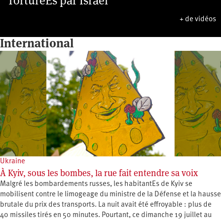
TorturéEs par Israël
+ de vidéos
International
Ukraine
À Kyiv, sous les bombes, la rue fait entendre sa voix
Malgré les bombardements russes, les habitantEs de Kyiv se
mobilisent contre le limogeage du ministre de la Défense et la hausse
brutale du prix des transports. La nuit avait été effroyable : plus de
40 missiles tirés en 50 minutes. Pourtant, ce dimanche 19 juillet au