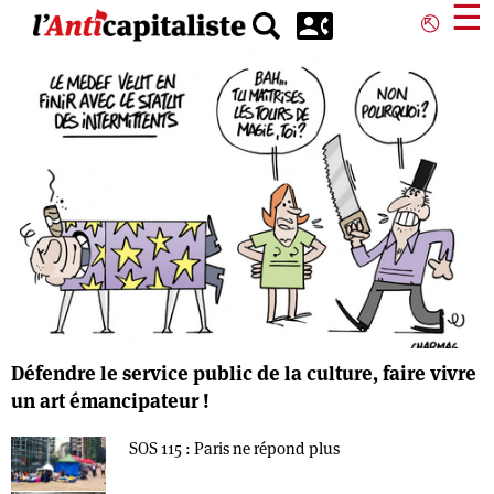
Aller
☰
⎋
au
contenu
principal
Défendre le service public de la culture, faire vivre
un art émancipateur !
SOS 115 : Paris ne répond plus