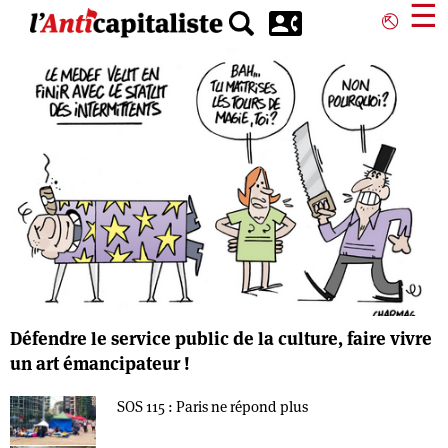
Aller
☰
⎋
au
contenu
principal
Défendre le service public de la culture, faire vivre
un art émancipateur !
SOS 115 : Paris ne répond plus