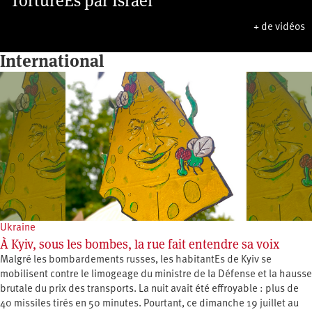
TorturéEs par Israël
+ de vidéos
International
Ukraine
À Kyiv, sous les bombes, la rue fait entendre sa voix
Malgré les bombardements russes, les habitantEs de Kyiv se
mobilisent contre le limogeage du ministre de la Défense et la hausse
brutale du prix des transports. La nuit avait été effroyable : plus de
40 missiles tirés en 50 minutes. Pourtant, ce dimanche 19 juillet au