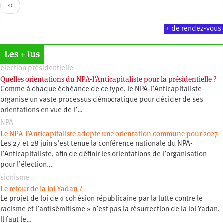
Pagination
Page
‹‹
précédente
+ de rendez-vous
Les + lus
élection présidentielle
Quelles orientations du NPA-l’Anticapitaliste pour la présidentielle ?
Comme à chaque échéance de ce type, le NPA-l’Anticapitaliste
organise un vaste processus démocratique pour décider de ses
orientations en vue de l’…
NPA
Le NPA-l’Anticapitaliste adopte une orientation commune pour 2027
Les 27 et 28 juin s’est tenue la conférence nationale du NPA-
l’Anticapitaliste, afin de définir les orientations de l’organisation
pour l’élection…
sionisme
Le retour de la loi Yadan ?
Le projet de loi de « cohésion républicaine par la lutte contre le
racisme et l’antisémitisme » n’est pas la résurrection de la loi Yadan.
Il faut le…