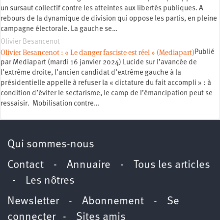
un sursaut collectif contre les atteintes aux libertés publiques. A
rebours de la dynamique de division qui oppose les partis, en pleine
campagne électorale. La gauche se…
Olivier Besancenot
Olivier Besancenot : « Le danger fasciste est réel » (Mediapart)
Publié
par Mediapart (mardi 16 janvier 2024) Lucide sur l’avancée de
l’extrême droite, l’ancien candidat d’extrême gauche à la
présidentielle appelle à refuser la « dictature du fait accompli » : à
condition d’éviter le sectarisme, le camp de l’émancipation peut se
ressaisir. Mobilisation contre…
Qui sommes-nous
Contact
-
Annuaire
-
Tous les articles
-
Les nôtres
Newsletter
-
Abonnement
-
Se
connecter
-
Sites amis