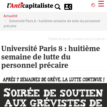
Aller
☰
⎋
au
contenu
Actualité
principal
Université Paris 8 : huitième semaine de lutte du personnel
précaire
Publié le Jeudi 12 mars 2015 à 19h26.
Université Paris 8 : huitième
semaine de lutte du
personnel précaire