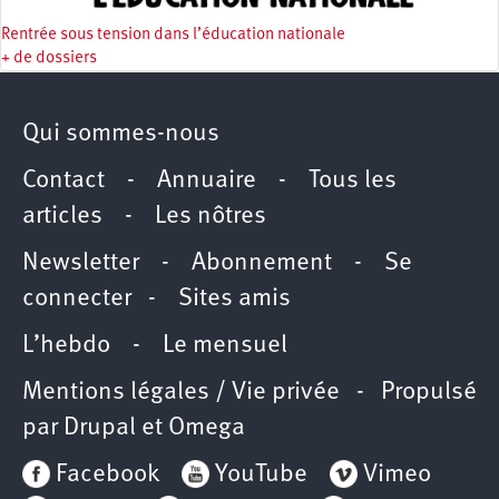
Rentrée sous tension dans l’éducation nationale
+ de dossiers
Qui sommes-nous
Contact
-
Annuaire
-
Tous les
articles
-
Les nôtres
Newsletter
-
Abonnement
-
Se
connecter
-
Sites amis
L’hebdo
-
Le mensuel
Mentions légales / Vie privée
- Propulsé
par
Drupal
et
Omega
Facebook
YouTube
Vimeo