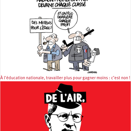
À l'éducation nationale, travailler plus pour gagner moins : c’est non !