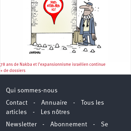
78 ans de Nakba et l’expansionnisme israélien continue
+ de dossiers
Qui sommes-nous
Contact
-
Annuaire
-
Tous les
articles
-
Les nôtres
Newsletter
-
Abonnement
-
Se