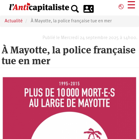
Aller
☰
⎋
au
contenu
Actualité
À Mayotte, la police française tue en mer
principal
Publié le Mercredi 24 septembre 2025 à 14h00.
À Mayotte, la police française
tue en mer