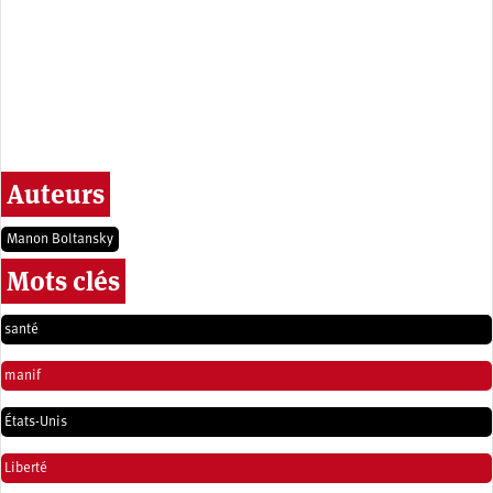
Auteurs
Manon Boltansky
Mots clés
santé
manif
États-Unis
Liberté