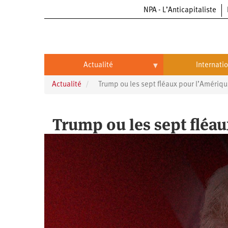
NPA - L’Anticapitaliste
Aller
au
contenu
principal
Actualité
Internati
Actualité
Trump ou les sept fléaux pour l’Amériqu
Actualité
International
Politique
Brésil
Trump ou les sept fléau
Entreprises
Chine
Oppressions
Entreprises
États-
Unis
Économie
Automobile
Oppressions
Continents
Écologie
Aéronautique
Antiracisme
Continents
Éducation
Commerce
Féminisme
Afrique