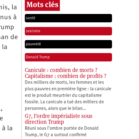
Mots clés
is, la
enus à
santé
Trump
sexisme
san de
pauvreté
 la
Donald Trump
Canicule : combien de morts ?
Capitalisme : combien de profits ?
Des milliers de morts, les femmes et les
plus pauvres en première ligne : la canicule
est le produit meurtrier du capitalisme
fossile. La canicule a tué des milliers de
,
personnes, alors que le bilan…
G7, l’ordre impérialiste sous
de
direction Trump
 à la
Réuni sous l’ombre portée de Donald
Trump, le G7 a surtout confirmé