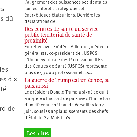
l’alignement des puissances occidentales
es
sur les intérêts stratégiques et
énergétiques étatsuniens. Derrière les
ns dû
déclarations de…
Des centres de santé au service
public territorial de santé de
proximité
Entretien avec Frédéric Villebrun, médecin
généraliste, co-président de l’USPCS.
L’Union Syndicale des ProfessionnelLEs
des Centres de Santé (USPCS) représente
les
plus de 53 000 professionnelLEs…
es dix
La guerre de Trump est un échec, sa
paix aussi
été
Le président Donald Trump a signé ce qu’il
a appelé « l’accord de paix avec l’Iran » lors
d’un dîner au château de Versailles le 17
ord de
juin, sous les applaudissements des chefs
d’État du G7. Mais il n’y…
a
Les + lus