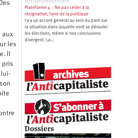
élection présidentielle
 Des
Plateforme 4 : Ne pas céder à la
.
résignation, faire de la politique
l y a un accord général au sein du parti sur
la situation dans laquelle vont se dérouler
n aux
les élections, même si nos conclusions
divergent. La…
ur les
. Il
 pris
lui-
 son
oite
ontre
Dossiers