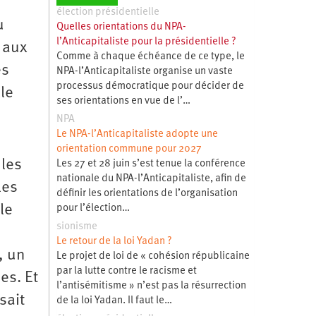
élection présidentielle
u
Quelles orientations du NPA-
l’Anticapitaliste pour la présidentielle ?
 aux
Comme à chaque échéance de ce type, le
es
NPA-l’Anticapitaliste organise un vaste
processus démocratique pour décider de
le
ses orientations en vue de l’…
NPA
Le NPA-l’Anticapitaliste adopte une
orientation commune pour 2027
 les
Les 27 et 28 juin s’est tenue la conférence
nationale du NPA-l’Anticapitaliste, afin de
les
définir les orientations de l’organisation
le
pour l’élection…
sionisme
Le retour de la loi Yadan ?
, un
Le projet de loi de « cohésion républicaine
par la lutte contre le racisme et
es. Et
l’antisémitisme » n’est pas la résurrection
sait
de la loi Yadan. Il faut le…