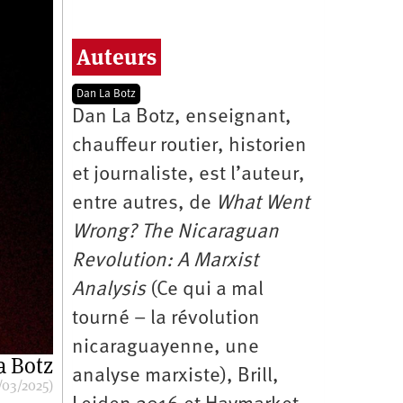
Auteurs
Dan La Botz
Dan La Botz, enseignant,
chauffeur routier, historien
et journaliste, est l’auteur,
entre autres, de
What Went
Wrong? The Nicaraguan
Revolution: A Marxist
Analysis
(Ce qui a mal
tourné – la révolution
nicaraguayenne, une
a Botz
analyse marxiste), Brill,
/03/2025)