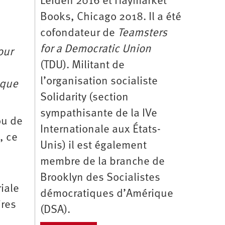
Leiden 2016 et Haymarket
Books, Chicago 2018. Il a été
cofondateur de
Teamsters
for a Democratic Union
our
(TDU). Militant de
l’organisation socialiste
nque
Solidarity (section
sympathisante de la IVe
ou de
Internationale aux États-
, ce
Unis) il est également
membre de la branche de
Brooklyn des Socialistes
iale
démocratiques d’Amérique
ires
(DSA).
e