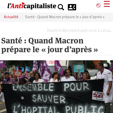
Aller
☰
⎋
au
contenu
Actualité
Santé : Quand Macron prépare le « jour d’après »
principal
Publié le Mercredi 8 avril 2020 à 12h04.
Santé : Quand Macron
prépare le « jour d’après »