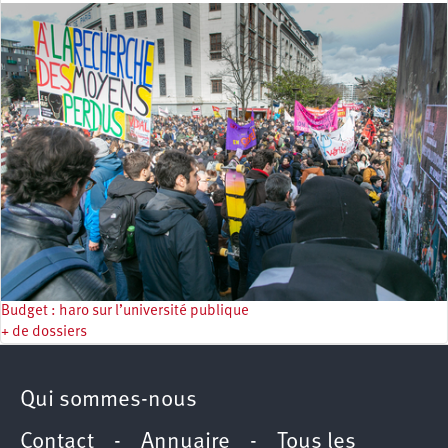
Budget : haro sur l’université publique
+ de dossiers
Qui sommes-nous
Contact
-
Annuaire
-
Tous les