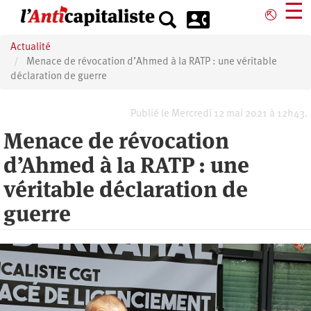
Aller
☰
⎋
au
contenu
Actualité
principal
Menace de révocation d’Ahmed à la RATP : une véritable
déclaration de guerre
Publié le Mercredi 12 mai 2021 à 12h43.
Menace de révocation
d’Ahmed à la RATP : une
véritable déclaration de
guerre