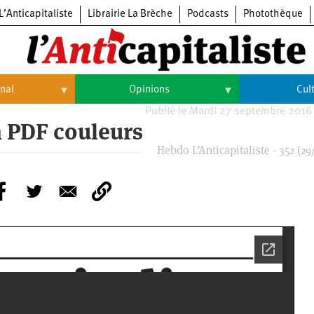
L’Anticapitaliste
Librairie La Brèche
Podcasts
Photothèque
onal
Opinions
Cul
Publié le Mardi 27 septembre 2016
Opinions
Culture
en PDF couleurs
Hebdo L’Anticapitaliste - 352 (29
Histoire
Arts
Cinéma
Expositions
Livres
Musique