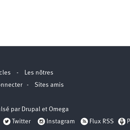
icles
-
Les nôtres
onnecter
-
Sites amis
lsé par
Drupal
et
Omega
Twitter
Instagram
Flux RSS