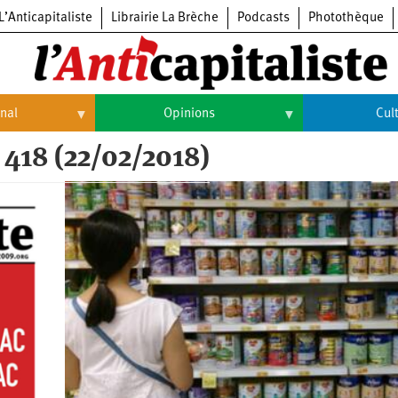
L’Anticapitaliste
Librairie La Brèche
Podcasts
Photothèque
onal
Opinions
Cul
 418 (22/02/2018)
Opinions
Culture
Histoire
Arts
Cinéma
Expositions
Livres
Musique