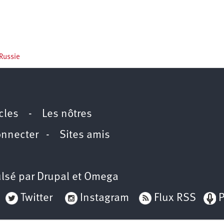
 Russie
icles
-
Les nôtres
onnecter
-
Sites amis
lsé par
Drupal
et
Omega
Twitter
Instagram
Flux RSS