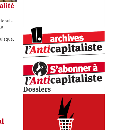
alité
 depuis
La
puisque,
Dossiers
al