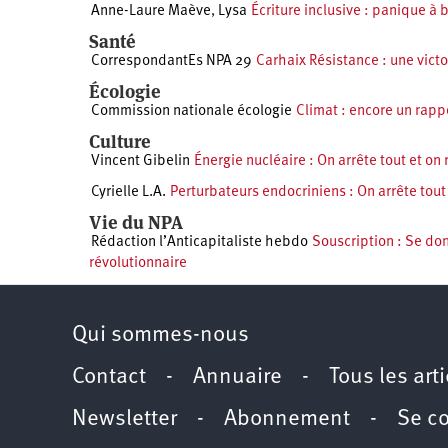
Anne-Laure Maève
,
Lysa
Écriture inclusive : panique à b
Santé
CorrespondantEs NPA 29
Carhaix Résistance : une victo
Écologie
Commission nationale écologie
Climat : encore un rapp
Culture
Vincent Gibelin
Énergie nucléaire : On arrête tout et on
Cyrielle L.A.
Perturbateurs endocriniens : On arrête tout 
Vie du NPA
Rédaction l’Anticapitaliste hebdo
Souscription : Se don
révolutionnaire
Qui sommes-nous
Contact
-
Annuaire
-
Tous les art
Newsletter
-
Abonnement
-
Se c