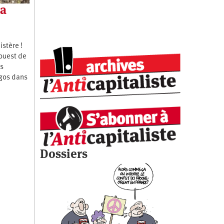
la
stère !
-ouest de
es
ngos dans
Dossiers