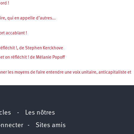
ord !
ire, qui en appelle d’autres...
ort accablant !
 réfléchit !, de Stephen Kerckhove
et on réfléchit ! de Mélanie Popoff
ner les moyens de faire entendre une voix unitaire, anticapitaliste et
icles
-
Les nôtres
onnecter
-
Sites amis