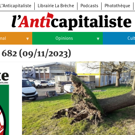
L’Anticapitaliste
Librairie La Brèche
Podcasts
Photothèque
onal
Opinions
Cul
 682 (09/11/2023)
Opinions
Culture
Histoire
Arts
Cinéma
Expositions
Livres
Musique