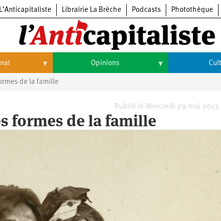
L’Anticapitaliste
Librairie La Brèche
Podcasts
Photothèque
onal
Opinions
Cul
ormes de la famille
Opinions
Culture
Histoire
Arts
Publié le Mercredi 29 mai 2013
s formes de la famille
Cinéma
Expositions
Livres
Musique