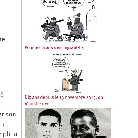
me
Pour les droits des migrant·Es
s
té
Dix ans depuis le 13 novembre 2015, on
n’oublie rien
er son
qui
mpli la