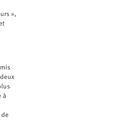
urs »,
et
dmis
 deux
plus
e à
s de