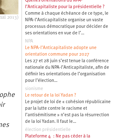
Quelles orientations du NPA-
l’Anticapitaliste pour la présidentielle ?
Comme à chaque échéance de ce type, le
mai 2013)
NPA-l’Anticapitaliste organise un vaste
processus démocratique pour décider de
ses orientations en vue de l’…
NPA
Le NPA-l’Anticapitaliste adopte une
orientation commune pour 2027
Les 27 et 28 juin s’est tenue la conférence
nationale du NPA-l’Anticapitaliste, afin de
définir les orientations de l’organisation
pour l’élection…
sionisme
tophe
Le retour de la loi Yadan ?
Le projet de loi de « cohésion républicaine
ir
par la lutte contre le racisme et
l’antisémitisme » n’est pas la résurrection
de la loi Yadan. Il faut le…
rmes
élection présidentielle
Plateforme 4 : Ne pas céder à la