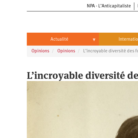
NPA - L’Anticapitaliste
Aller
au
contenu
principal
Actualité
Internati
Opinions
Opinions
L’incroyable diversité des f
Actualité
International
Politique
Brésil
L’incroyable diversité de
Entreprises
Chine
Oppressions
Entreprises
États-
Unis
Économie
Automobile
Oppressions
Continents
Écologie
Aéronautique
Antiracisme
Continents
Éducation
Commerce
Féminisme
Afrique