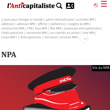
Aller
☰
⎋
au
contenu
principal
Pagination
3 jours pour changer le monde
4ème Internationale
activités NPA
adhésion
adresses NPA
affiche
conference
Congrès du NPA
construction NPA
CPN
élus NPA
fête NPA
Jeunesses anticapitalistes
l'Anticapitaliste
lancement NPA
Les comités en action
liste NPA
Livres NPA
L’Anticapitaliste, l’émission
mission NPA
Page
››
suivante
NPA
Vie du NPA