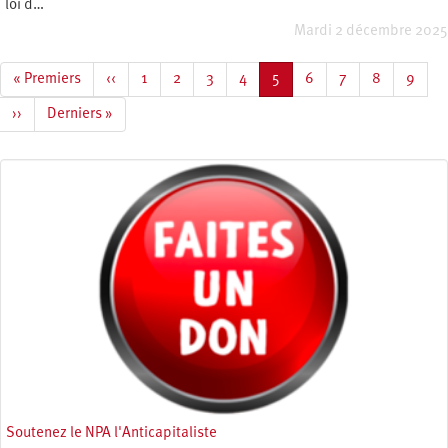
loi d…
Mardi 2 décembre 2025
Pagination
Première
« Premiers
Page
‹‹
Page
1
Page
2
Page
3
Page
4
Page
5
Page
6
Page
7
Page
8
Page
9
page
précédente
courante
Page
››
Dernière
Derniers »
suivante
page
Soutenez le NPA l'Anticapitaliste