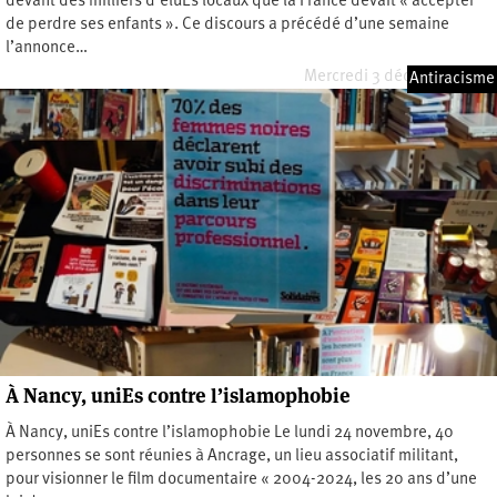
devant des milliers d’éluEs locaux que la France devait « accepter
de perdre ses enfants ». Ce discours a précédé d’une semaine
l’annonce…
Mercredi 3 décembre 2025
Antiracisme
À Nancy, uniEs contre l’islamophobie
À Nancy, uniEs contre l’islamophobie Le lundi 24 novembre, 40
personnes se sont réunies à Ancrage, un lieu associatif militant,
pour visionner le film documentaire « 2004-2024, les 20 ans d’une