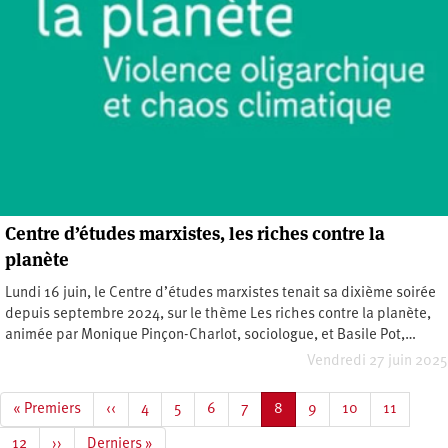
Centre d’études marxistes, les riches contre la
planète
Lundi 16 juin, le Centre d’études marxistes tenait sa dixième soirée
depuis septembre 2024, sur le thème Les riches contre la planète,
animée par Monique Pinçon-Charlot, sociologue, et Basile Pot,…
Vendredi 27 juin 2025
Pagination
Première
« Premiers
Page
‹‹
Page
4
Page
5
Page
6
Page
7
Page
8
Page
9
Page
10
Page
11
page
précédente
courante
Page
12
Page
››
Dernière
Derniers »