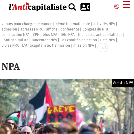
Aller
☰
⎋
au
contenu
principal
Pagination
3 jours pour changer le monde
4ème Internationale
activités NPA
adhésion
adresses NPA
affiche
conference
Congrès du NPA
construction NPA
CPN
élus NPA
fête NPA
Jeunesses anticapitalistes
l'Anticapitaliste
lancement NPA
Les comités en action
liste NPA
Livres NPA
L’Anticapitaliste, l’émission
mission NPA
Page
››
suivante
NPA
Vie du NPA