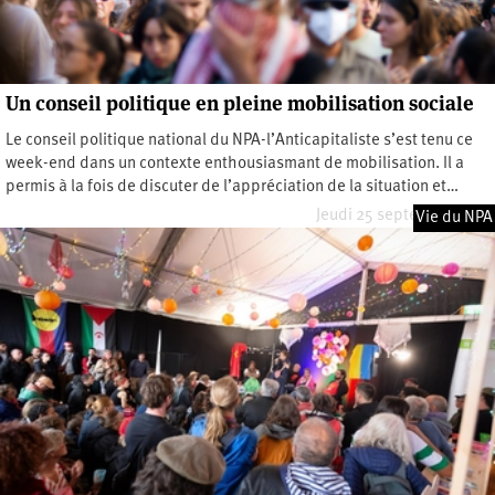
Un conseil politique en pleine mobilisation sociale
Le conseil politique national du NPA-l’Anticapitaliste s’est tenu ce
week-end dans un contexte enthousiasmant de mobilisation. Il a
permis à la fois de discuter de l’appréciation de la situation et…
Jeudi 25 septembre 2025
Vie du NPA