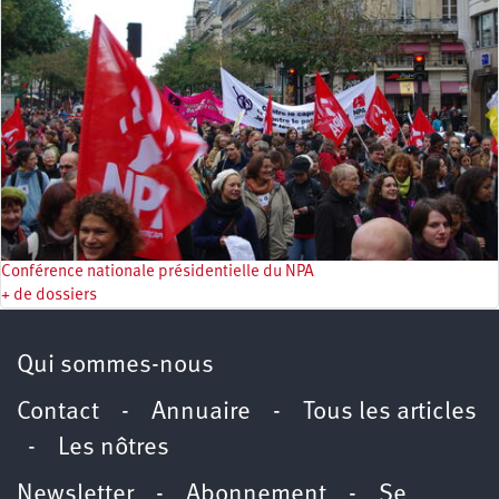
Conférence nationale présidentielle du NPA
+ de dossiers
Qui sommes-nous
Contact
-
Annuaire
-
Tous les articles
-
Les nôtres
Newsletter
-
Abonnement
-
Se