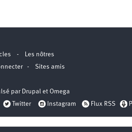
icles
-
Les nôtres
onnecter
-
Sites amis
lsé par
Drupal
et
Omega
Twitter
Instagram
Flux RSS