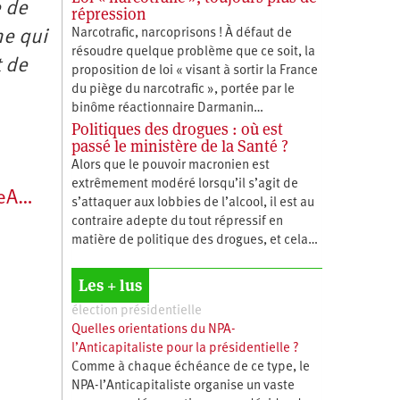
e de
répression
Narcotrafic, narcoprisons ! À défaut de
ne qui
résoudre quelque problème que ce soit, la
t de
proposition de loi « visant à sortir la France
du piège du narcotrafic », portée par le
binôme réactionnaire Darmanin…
Politiques des drogues : où est
passé le ministère de la Santé ?
Alors que le pouvoir macronien est
extrêmement modéré lorsqu’il s’agit de
PeA…
s’attaquer aux lobbies de l’alcool, il est au
contraire adepte du tout répressif en
matière de politique des drogues, et cela…
Les + lus
élection présidentielle
Quelles orientations du NPA-
l’Anticapitaliste pour la présidentielle ?
Comme à chaque échéance de ce type, le
NPA-l’Anticapitaliste organise un vaste