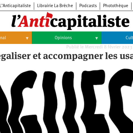
L’Anticapitaliste
Librairie La Brèche
Podcasts
Photothèque
onal
Opinions
Cul
Publié le Mercredi 8 février 2023
Opinions
Culture
égaliser et accompagner les us
Histoire
Arts
Cinéma
Expositions
Livres
Musique