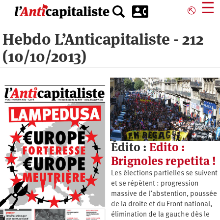
Aller
☰
⎋
au
contenu
Hebdo L’Anticapitaliste - 212
principal
(10/10/2013)
Édito :
Edito :
Brignoles repetita !
Les élections partielles se suivent
et se répètent : progression
massive de l’abstention, poussée
de la droite et du Front national,
élimination de la gauche dès le