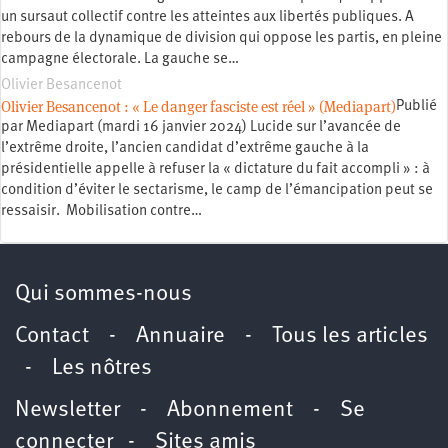
un sursaut collectif contre les atteintes aux libertés publiques. A
rebours de la dynamique de division qui oppose les partis, en pleine
campagne électorale. La gauche se…
Olivier Besancenot
Olivier Besancenot : « Le danger fasciste est réel » (Mediapart)
Publié
par Mediapart (mardi 16 janvier 2024) Lucide sur l’avancée de
l’extrême droite, l’ancien candidat d’extrême gauche à la
présidentielle appelle à refuser la « dictature du fait accompli » : à
condition d’éviter le sectarisme, le camp de l’émancipation peut se
ressaisir. Mobilisation contre…
Qui sommes-nous
Contact
-
Annuaire
-
Tous les articles
-
Les nôtres
Newsletter
-
Abonnement
-
Se
connecter
-
Sites amis