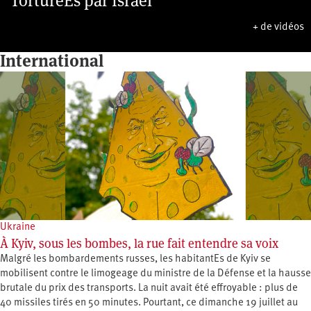
TorturéEs par Israël
+ de vidéos
International
Ukraine
À Kyiv, sous les bombes, la rue fait entendre sa voix
Malgré les bombardements russes, les habitantEs de Kyiv se
mobilisent contre le limogeage du ministre de la Défense et la hausse
brutale du prix des transports. La nuit avait été effroyable : plus de
40 missiles tirés en 50 minutes. Pourtant, ce dimanche 19 juillet au