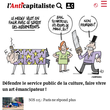
Aller
☰
⎋
au
contenu
principal
Défendre le service public de la culture, faire vivre
un art émancipateur !
SOS 115 : Paris ne répond plus