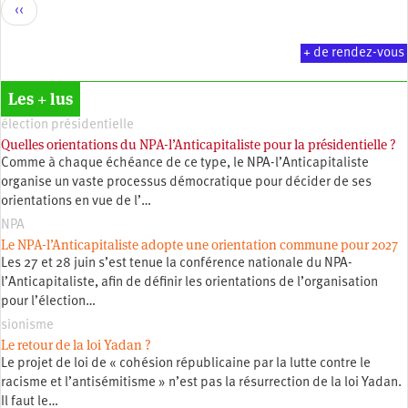
Pagination
Page
‹‹
précédente
+ de rendez-vous
Les + lus
élection présidentielle
Quelles orientations du NPA-l’Anticapitaliste pour la présidentielle ?
Comme à chaque échéance de ce type, le NPA-l’Anticapitaliste
organise un vaste processus démocratique pour décider de ses
orientations en vue de l’…
NPA
Le NPA-l’Anticapitaliste adopte une orientation commune pour 2027
Les 27 et 28 juin s’est tenue la conférence nationale du NPA-
l’Anticapitaliste, afin de définir les orientations de l’organisation
pour l’élection…
sionisme
Le retour de la loi Yadan ?
Le projet de loi de « cohésion républicaine par la lutte contre le
racisme et l’antisémitisme » n’est pas la résurrection de la loi Yadan.
Il faut le…