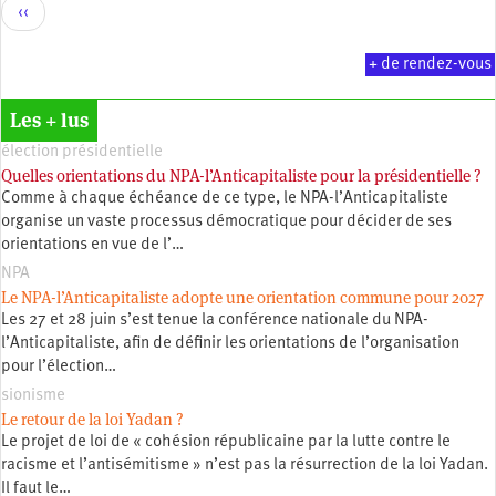
Pagination
Page
‹‹
précédente
+ de rendez-vous
Les + lus
élection présidentielle
Quelles orientations du NPA-l’Anticapitaliste pour la présidentielle ?
Comme à chaque échéance de ce type, le NPA-l’Anticapitaliste
organise un vaste processus démocratique pour décider de ses
orientations en vue de l’…
NPA
Le NPA-l’Anticapitaliste adopte une orientation commune pour 2027
Les 27 et 28 juin s’est tenue la conférence nationale du NPA-
l’Anticapitaliste, afin de définir les orientations de l’organisation
pour l’élection…
sionisme
Le retour de la loi Yadan ?
Le projet de loi de « cohésion républicaine par la lutte contre le
racisme et l’antisémitisme » n’est pas la résurrection de la loi Yadan.
Il faut le…