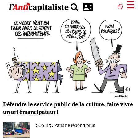
Aller
☰
⎋
au
contenu
principal
Défendre le service public de la culture, faire vivre
un art émancipateur !
SOS 115 : Paris ne répond plus