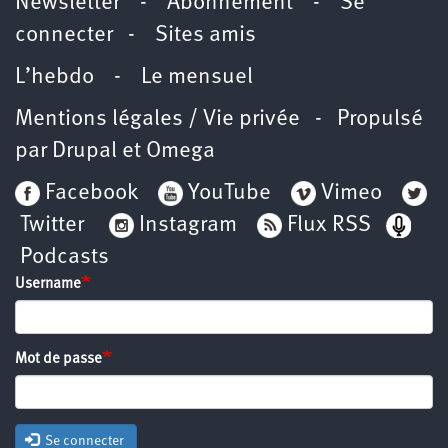
Newsletter
-
Abonnement
-
Se
connecter
-
Sites amis
L’hebdo
-
Le mensuel
Mentions légales / Vie privée
- Propulsé
par
Drupal
et
Omega
Facebook
YouTube
Vimeo
Twitter
Instagram
Flux RSS
Podcasts
Username
Mot de passe
Se connecter