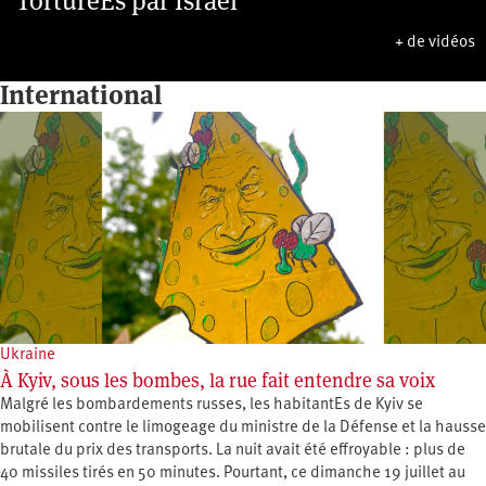
TorturéEs par Israël
+ de vidéos
International
Ukraine
À Kyiv, sous les bombes, la rue fait entendre sa voix
Malgré les bombardements russes, les habitantEs de Kyiv se
mobilisent contre le limogeage du ministre de la Défense et la hausse
brutale du prix des transports. La nuit avait été effroyable : plus de
40 missiles tirés en 50 minutes. Pourtant, ce dimanche 19 juillet au