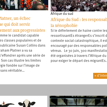
Afrique du sud
latner, un échec
Afrique du Sud : les responsa
e qui doit servir
la xénophobie
sement aux progressistes
Si le déferlement de haine contre le
omme le candidat capable
ressortissantEs étrangerEs s’inscrit 
les classes populaires et de
contexte social catastrophique, il es
épublicaine Susan Collins dans
encouragé par des responsables pol
raham Platner a vu sa
véreux. Le 30 juin, 300 manifestatio
effondrer après une série de
été organisées à travers l’Afrique du
 Son cas illustre les limites
pour exiger le départ des migrantEs
égie fondée sur l’image de
 sans véritable…
+ d’inte