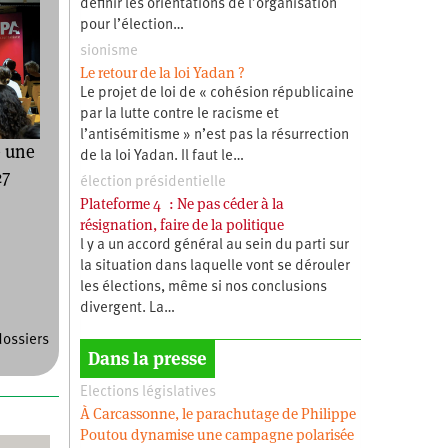
définir les orientations de l’organisation
pour l’élection…
sionisme
Le retour de la loi Yadan ?
Le projet de loi de « cohésion républicaine
par la lutte contre le racisme et
l’antisémitisme » n’est pas la résurrection
e une
de la loi Yadan. Il faut le…
27
élection présidentielle
Plateforme 4 : Ne pas céder à la
résignation, faire de la politique
l y a un accord général au sein du parti sur
la situation dans laquelle vont se dérouler
les élections, même si nos conclusions
divergent. La…
dossiers
Dans la presse
Elections législatives
À Carcassonne, le parachutage de Philippe
Poutou dynamise une campagne polarisée