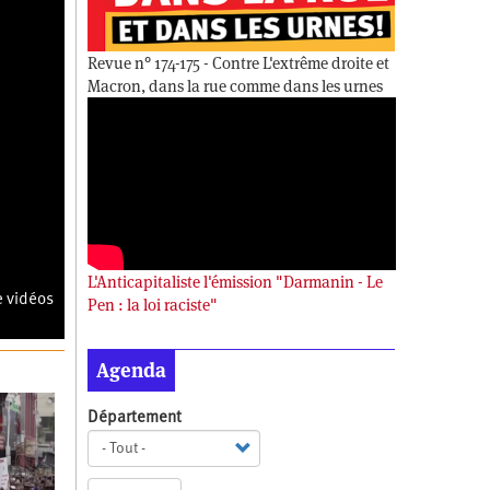
Revue n° 174-175 - Contre L'extrême droite et
Macron, dans la rue comme dans les urnes
L'Anticapitaliste l'émission "Darmanin - Le
e vidéos
Pen : la loi raciste"
Agenda
Département