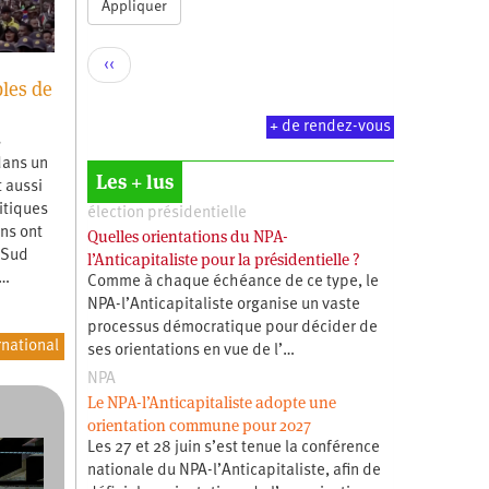
Appliquer
Pagination
Page
‹‹
bles de
précédente
+ de rendez-vous
s
dans un
Les + lus
t aussi
itiques
élection présidentielle
ns ont
Quelles orientations du NPA-
 Sud
l’Anticapitaliste pour la présidentielle ?
.…
Comme à chaque échéance de ce type, le
NPA-l’Anticapitaliste organise un vaste
processus démocratique pour décider de
rnational
ses orientations en vue de l’…
NPA
Le NPA-l’Anticapitaliste adopte une
orientation commune pour 2027
Les 27 et 28 juin s’est tenue la conférence
nationale du NPA-l’Anticapitaliste, afin de