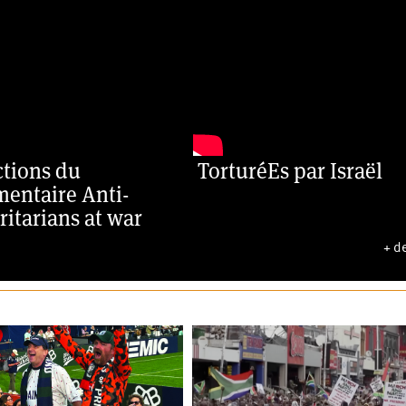
ctions du
TorturéEs par Israël
entaire Anti-
ritarians at war
+ d