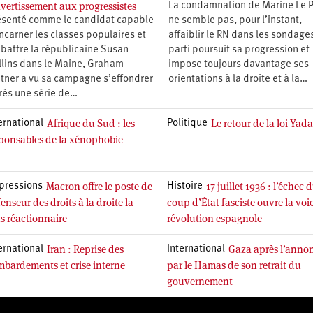
avertissement aux progressistes
La condamnation de Marine Le 
ésenté comme le candidat capable
ne semble pas, pour l’instant,
ncarner les classes populaires et
affaiblir le RN dans les sondages
 battre la républicaine Susan
parti poursuit sa progression et
llins dans le Maine, Graham
impose toujours davantage ses
atner a vu sa campagne s’effondrer
orientations à la droite et à la…
rès une série de…
Afrique du Sud : les
Le retour de la loi Yad
ernational
Politique
ponsables de la xénophobie
Macron offre le poste de
17 juillet 1936 : l’échec 
pressions
Histoire
enseur des droits à la droite la
coup d’État fasciste ouvre la voie
s réactionnaire
révolution espagnole
Iran : Reprise des
Gaza après l’anno
ernational
International
bardements et crise interne
par le Hamas de son retrait du
gouvernement