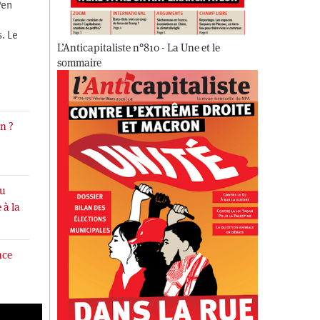
Pen
. Le
L’Anticapitaliste n°810 - La Une et le
sommaire
an ?
du
 à la
nce