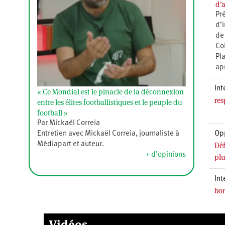
d’
Pr
d’i
de
Co
Pl
ap
Int
« Ce Mondial est le pinacle de la déconnexion
res
entre les élites footballistiques et le peuple du
football »
Par Mickaël Correia
Op
Entretien avec Mickaël Correia, journaliste à
Déf
Médiapart et auteur.
+ d’opinions
plu
Int
bom
Vidéos