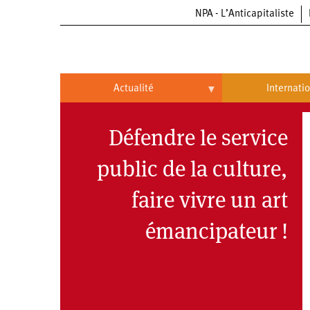
NPA - L’Anticapitaliste
Aller
au
contenu
principal
Actualité
Internati
Actualité
International
Défendre le service
Politique
Brésil
public de la culture,
Entreprises
Chine
faire vivre un art
Oppressions
Entreprises
États-
Unis
émancipateur !
Économie
Automobile
Oppressions
Continents
Écologie
Aéronautique
Antiracisme
Continents
Éducation
Commerce
Féminisme
Afrique