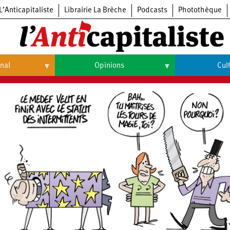
L’Anticapitaliste
Librairie La Brèche
Podcasts
Photothèque
onal
Opinions
Cul
Opinions
Culture
Histoire
Arts
Cinéma
Expositions
Livres
Musique