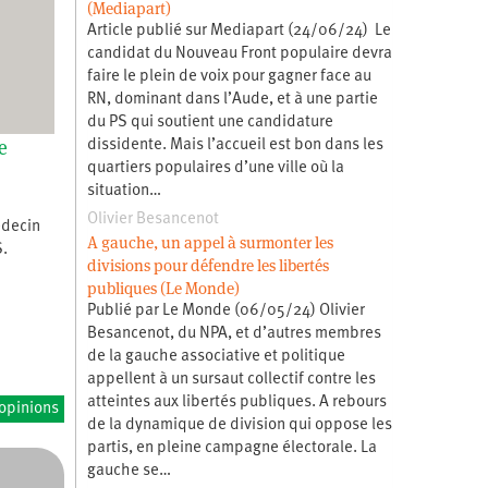
(Mediapart)
Article publié sur Mediapart (24/06/24) Le
candidat du Nouveau Front populaire devra
faire le plein de voix pour gagner face au
RN, dominant dans l’Aude, et à une partie
du PS qui soutient une candidature
e
dissidente. Mais l’accueil est bon dans les
quartiers populaires d’une ville où la
situation…
Olivier Besancenot
édecin
A gauche, un appel à surmonter les
S.
divisions pour défendre les libertés
publiques (Le Monde)
Publié par Le Monde (06/05/24) Olivier
Besancenot, du NPA, et d’autres membres
de la gauche associative et politique
appellent à un sursaut collectif contre les
atteintes aux libertés publiques. A rebours
’opinions
de la dynamique de division qui oppose les
partis, en pleine campagne électorale. La
gauche se…