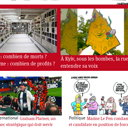
 : combien de morts ?
À Kyiv, sous les bombes, la rue
me : combien de profits ?
entendre sa voix
Graham Platner, un
Marine Le Pen conda
ernational
Politique
ec stratégique qui doit servir
et candidate en position de forc