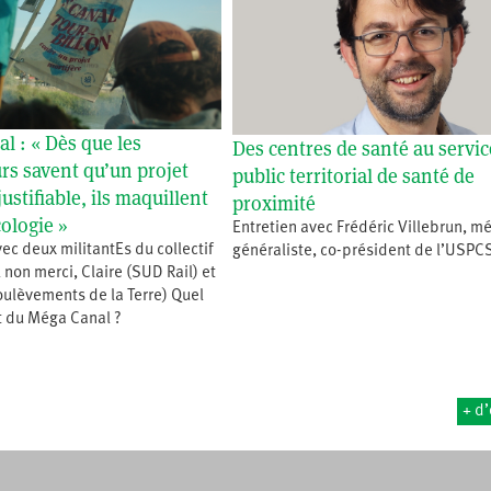
l : « Dès que les
Des centres de santé au servic
s savent qu’un projet
public territorial de santé de
justifiable, ils maquillent
proximité
cologie »
Entretien avec Frédéric Villebrun, m
vec deux militantEs du collectif
généraliste, co-président de l’USPC
non merci, Claire (SUD Rail) et
oulèvements de la Terre) Quel
et du Méga Canal ?
+ d