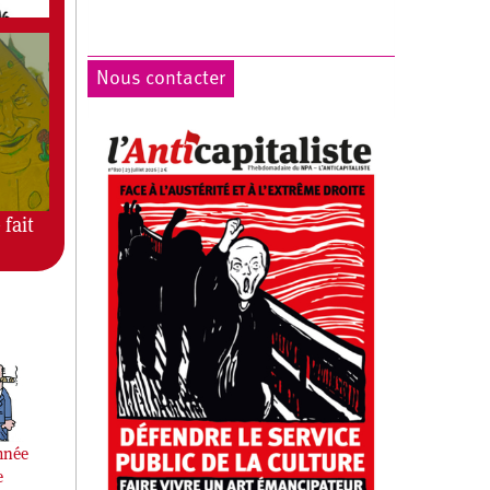
Nous contacter
 fait
mnée
e