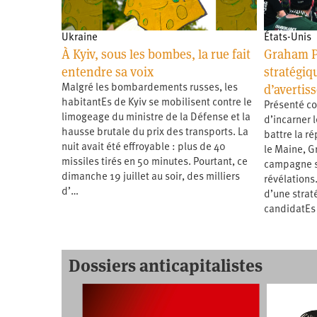
Ukraine
États-Unis
À Kyiv, sous les bombes, la rue fait
Graham P
entendre sa voix
stratégiqu
d’avertis
Malgré les bombardements russes, les
habitantEs de Kyiv se mobilisent contre le
Présenté c
limogeage du ministre de la Défense et la
d’incarner 
hausse brutale du prix des transports. La
battre la r
nuit avait été effroyable : plus de 40
le Maine, G
missiles tirés en 50 minutes. Pourtant, ce
campagne s’
dimanche 19 juillet au soir, des milliers
révélations.
d’…
d’une strat
candidatEs
Dossiers anticapitalistes