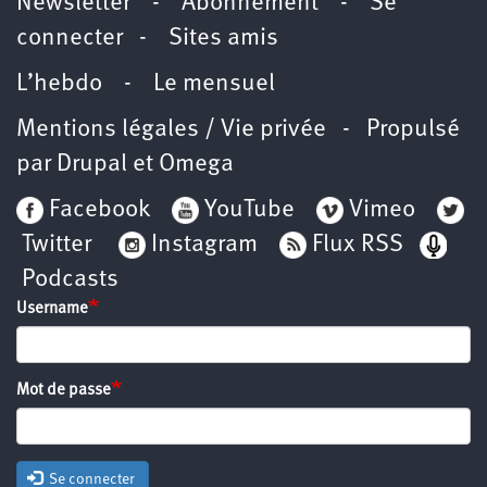
Newsletter
-
Abonnement
-
Se
connecter
-
Sites amis
L’hebdo
-
Le mensuel
Mentions légales / Vie privée
- Propulsé
par
Drupal
et
Omega
Facebook
YouTube
Vimeo
Twitter
Instagram
Flux RSS
Podcasts
Username
Mot de passe
Se connecter