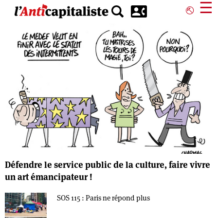
Aller
☰
⎋
au
contenu
principal
Défendre le service public de la culture, faire vivre
un art émancipateur !
SOS 115 : Paris ne répond plus