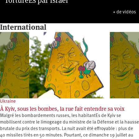
TorturéEs par Israël
+ de vidéos
International
Ukraine
À Kyiv, sous les bombes, la rue fait entendre sa voix
Malgré les bombardements russes, les habitantEs de Kyiv se
mobilisent contre le limogeage du ministre de la Défense et la hausse
brutale du prix des transports. La nuit avait été effroyable : plus de
40 missiles tirés en 50 minutes. Pourtant, ce dimanche 19 juillet au