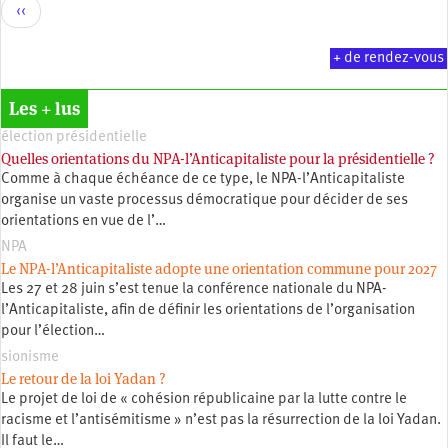
Pagination
Page
‹‹
précédente
+ de rendez-vous
Les + lus
élection présidentielle
Quelles orientations du NPA-l’Anticapitaliste pour la présidentielle ?
Comme à chaque échéance de ce type, le NPA-l’Anticapitaliste
organise un vaste processus démocratique pour décider de ses
orientations en vue de l’…
NPA
Le NPA-l’Anticapitaliste adopte une orientation commune pour 2027
Les 27 et 28 juin s’est tenue la conférence nationale du NPA-
l’Anticapitaliste, afin de définir les orientations de l’organisation
pour l’élection…
sionisme
Le retour de la loi Yadan ?
Le projet de loi de « cohésion républicaine par la lutte contre le
racisme et l’antisémitisme » n’est pas la résurrection de la loi Yadan.
Il faut le…