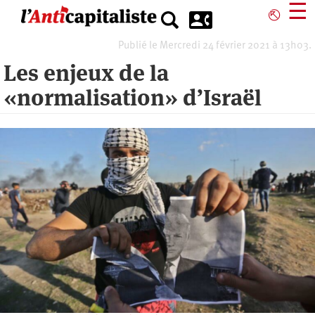
Aller
☰
⎋
au
contenu
Publié le Mercredi 24 février 2021 à 13h03.
principal
Les enjeux de la
«normalisation» d’Israël