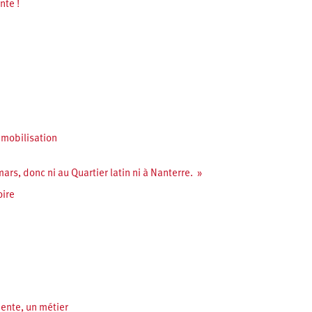
nte !
a mobilisation
rs, donc ni au Quartier latin ni à Nanterre. »
oire
iente, un métier