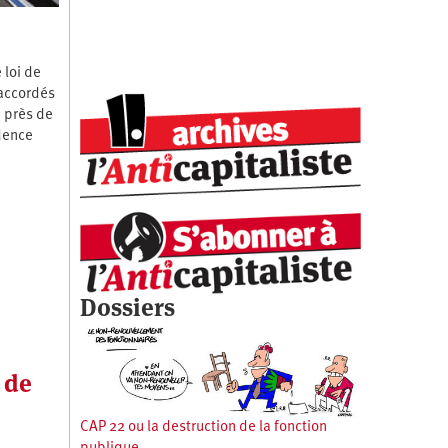
 loi de
 accordés
e près de
idence
Dossiers
 de
CAP 22 ou la destruction de la fonction