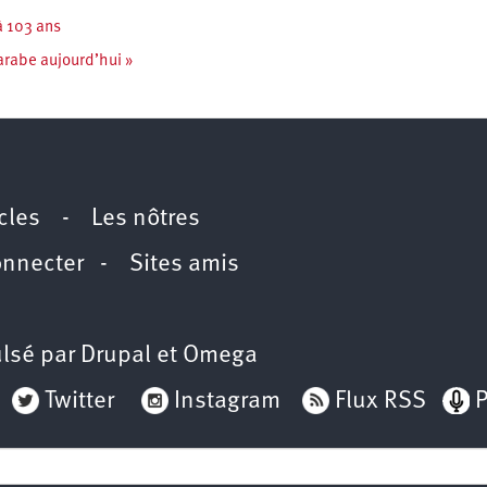
à 103 ans
arabe aujourd’hui »
icles
-
Les nôtres
onnecter
-
Sites amis
lsé par
Drupal
et
Omega
Twitter
Instagram
Flux RSS