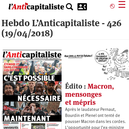
Aller
☰
⎋
au
contenu
Hebdo L’Anticapitaliste - 426
principal
(19/04/2018)
Édito :
Macron,
mensonges
et mépris
Après le laudateur Pernaut,
Bourdin et Plenel ont tenté de
pousser Macron dans les cordes.
L’opportunité pour l’ex-ministre