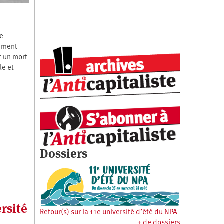
de
nement
t un mort
le et
Dossiers
ersité
Retour(s) sur la 11e université d’été du NPA
+ de dossiers