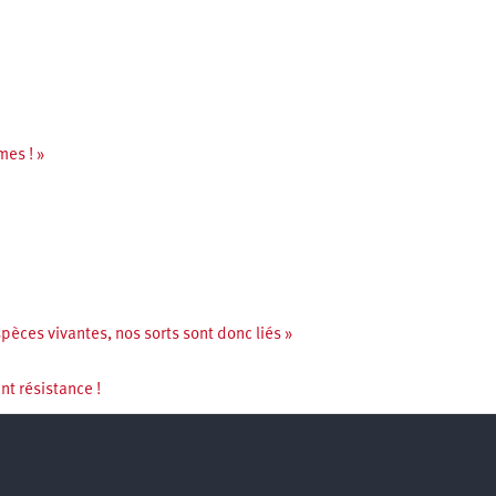
mes ! »
èces vivantes, nos sorts sont donc liés »
t résistance !