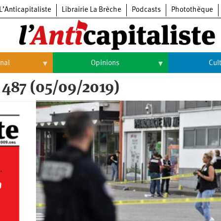
L’Anticapitaliste
Librairie La Brèche
Podcasts
Photothèque
onal
Opinions
Cul
 487 (05/09/2019)
Opinions
Culture
Histoire
Arts
Cinéma
Expositions
Livres
Musique