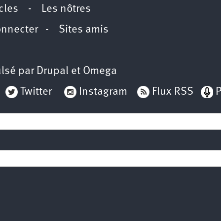
icles
-
Les nôtres
onnecter
-
Sites amis
lsé par
Drupal
et
Omega
Twitter
Instagram
Flux RSS