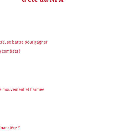
tre, se battre pour gagner
s combats !
e le mouvement et l’armée
inancière ?