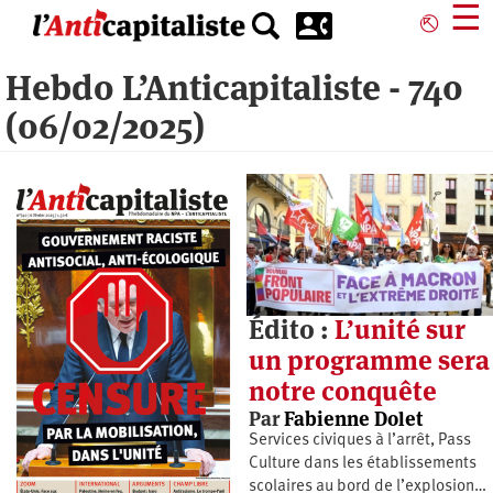
Aller
☰
⎋
au
contenu
Hebdo L’Anticapitaliste - 740
principal
(06/02/2025)
Édito :
L’unité sur
un programme sera
notre conquête
Par
Fabienne Dolet
Services civiques à l’arrêt, Pass
Culture dans les établissements
scolaires au bord de l’explosion…