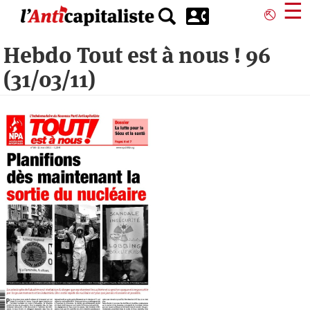
Aller
☰
⎋
au
contenu
Hebdo Tout est à nous ! 96
principal
(31/03/11)