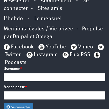
Newsletter
-
Abonnement
-
Se
connecter
-
Sites amis
L’hebdo
-
Le mensuel
Mentions légales / Vie privée
- Propulsé
par
Drupal
et
Omega
Facebook
YouTube
Vimeo
Twitter
Instagram
Flux RSS
Podcasts
Username
Mot de passe
Se connecter