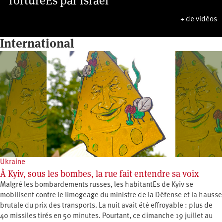
TorturéEs par Israël
+ de vidéos
International
Ukraine
À Kyiv, sous les bombes, la rue fait entendre sa voix
Malgré les bombardements russes, les habitantEs de Kyiv se
mobilisent contre le limogeage du ministre de la Défense et la hausse
brutale du prix des transports. La nuit avait été effroyable : plus de
40 missiles tirés en 50 minutes. Pourtant, ce dimanche 19 juillet au