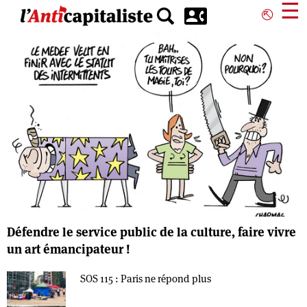
Aller
☰
⎋
au
contenu
principal
Défendre le service public de la culture, faire vivre
un art émancipateur !
SOS 115 : Paris ne répond plus