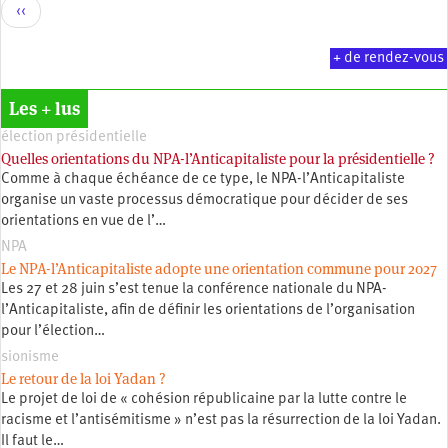
Pagination
Page
‹‹
précédente
+ de rendez-vous
Les + lus
élection présidentielle
Quelles orientations du NPA-l’Anticapitaliste pour la présidentielle ?
Comme à chaque échéance de ce type, le NPA-l’Anticapitaliste
organise un vaste processus démocratique pour décider de ses
orientations en vue de l’…
NPA
Le NPA-l’Anticapitaliste adopte une orientation commune pour 2027
Les 27 et 28 juin s’est tenue la conférence nationale du NPA-
l’Anticapitaliste, afin de définir les orientations de l’organisation
pour l’élection…
sionisme
Le retour de la loi Yadan ?
Le projet de loi de « cohésion républicaine par la lutte contre le
racisme et l’antisémitisme » n’est pas la résurrection de la loi Yadan.
Il faut le…