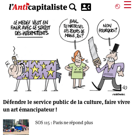
Aller
☰
⎋
au
contenu
principal
Défendre le service public de la culture, faire vivre
un art émancipateur !
SOS 115 : Paris ne répond plus