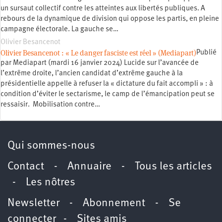
un sursaut collectif contre les atteintes aux libertés publiques. A
rebours de la dynamique de division qui oppose les partis, en pleine
campagne électorale. La gauche se…
Olivier Besancenot
Olivier Besancenot : « Le danger fasciste est réel » (Mediapart)
Publié
par Mediapart (mardi 16 janvier 2024) Lucide sur l’avancée de
l’extrême droite, l’ancien candidat d’extrême gauche à la
présidentielle appelle à refuser la « dictature du fait accompli » : à
condition d’éviter le sectarisme, le camp de l’émancipation peut se
ressaisir. Mobilisation contre…
Qui sommes-nous
Contact
-
Annuaire
-
Tous les articles
-
Les nôtres
Newsletter
-
Abonnement
-
Se
connecter
-
Sites amis