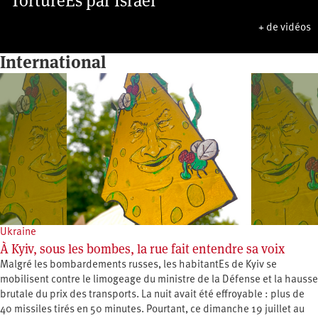
TorturéEs par Israël
+ de vidéos
International
Ukraine
À Kyiv, sous les bombes, la rue fait entendre sa voix
Malgré les bombardements russes, les habitantEs de Kyiv se
mobilisent contre le limogeage du ministre de la Défense et la hausse
brutale du prix des transports. La nuit avait été effroyable : plus de
40 missiles tirés en 50 minutes. Pourtant, ce dimanche 19 juillet au