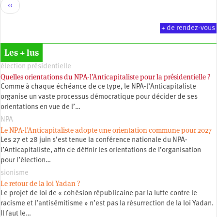
Pagination
Page
‹‹
précédente
+ de rendez-vous
Les + lus
élection présidentielle
Quelles orientations du NPA-l’Anticapitaliste pour la présidentielle ?
Comme à chaque échéance de ce type, le NPA-l’Anticapitaliste
organise un vaste processus démocratique pour décider de ses
orientations en vue de l’…
NPA
Le NPA-l’Anticapitaliste adopte une orientation commune pour 2027
Les 27 et 28 juin s’est tenue la conférence nationale du NPA-
l’Anticapitaliste, afin de définir les orientations de l’organisation
pour l’élection…
sionisme
Le retour de la loi Yadan ?
Le projet de loi de « cohésion républicaine par la lutte contre le
racisme et l’antisémitisme » n’est pas la résurrection de la loi Yadan.
Il faut le…