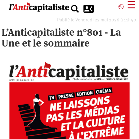
Aller
☰
⎋
au
contenu
Publié le Vendredi 22 mai 2026 à 11h50.
principal
L’Anticapitaliste n°801 - La
Une et le sommaire