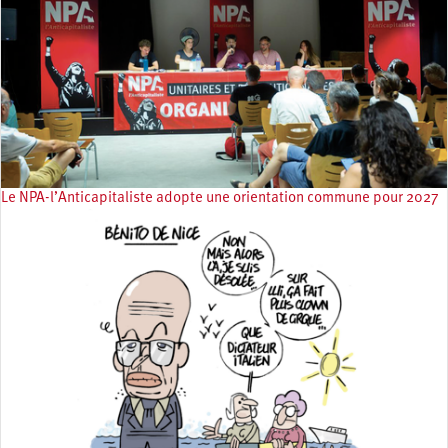
Le NPA-l’Anticapitaliste adopte une orientation commune pour 2027