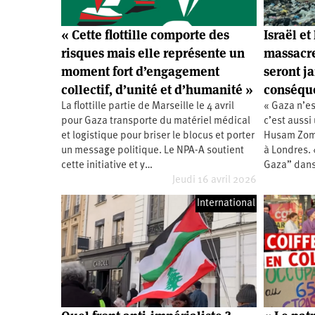
« Cette flottille comporte des
Israël e
risques mais elle représente un
massacrer
moment fort d’engagement
seront j
collectif, d’unité et d’humanité »
conséqu
La flottille partie de Marseille le 4 avril
« Gaza n’es
pour Gaza transporte du matériel médical
c’est aussi
et logistique pour briser le blocus et porter
Husam Zoml
un message politique. Le NPA-A soutient
à Londres. 
cette initiative et y…
Gaza” dans 
Jeudi 16 avril 2026
International