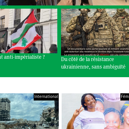
t anti-impérialiste ?
Du côté de la résistance
ukrainienne, sans ambiguïté
International
Fém