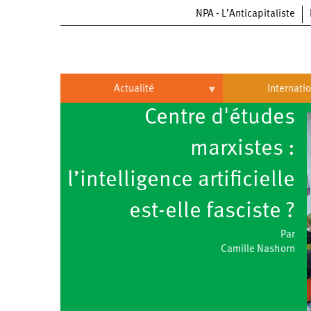
NPA - L’Anticapitaliste
Aller
au
contenu
principal
Actualité
Internati
Centre d'études
Actualité
International
marxistes :
Politique
Brésil
l’intelligence artificielle
Entreprises
Chine
Oppressions
Entreprises
est-elle fasciste ?
États-
Unis
Économie
Automobile
Oppressions
Continents
Par
Camille Nashorn
Écologie
Aéronautique
Antiracisme
Continents
Éducation
Commerce
Féminisme
Afrique