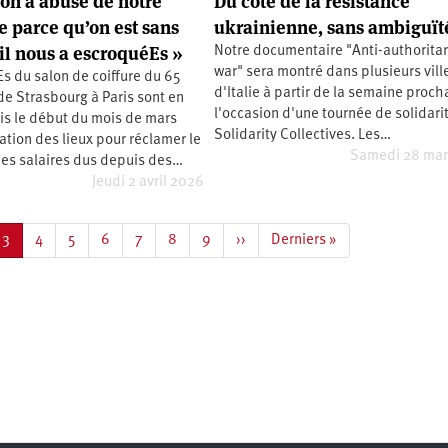
ron a abusé de notre
Du côté de la résistance
e parce qu’on est sans
ukrainienne, sans ambiguït
 il nous a escroquéEs »
Notre documentaire "Anti-authoritar
war" sera montré dans plusieurs vill
Es du salon de coiffure du 65
d'Italie à partir de la semaine proch
e Strasbourg à Paris sont en
l'occasion d'une tournée de solidari
is le début du mois de mars
Solidarity Collectives. Les…
tion des lieux pour réclamer le
Samedi 28 mar
es salaires dus depuis des…
Jeudi 2 avril 2026
e
Page
3
Page
4
Page
5
Page
6
Page
7
Page
8
Page
9
Page
››
Dernière
Derniers »
courante
suivante
page