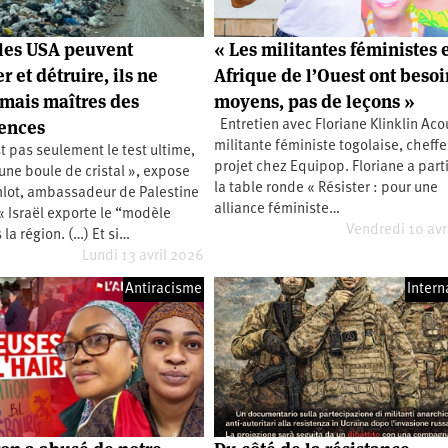
t les USA peuvent
« Les militantes féministes 
 et détruire, ils ne
Afrique de l’Ouest ont besoi
amais maîtres des
moyens, pas de leçons »
ences
Entretien avec Floriane Klinklin Aco
militante féministe togolaise, cheff
t pas seulement le test ultime,
projet chez Equipop. Floriane a part
 une boule de cristal », expose
la table ronde « Résister : pour une
ot, ambassadeur de Palestine
alliance féministe…
« Israël exporte le “modèle
Vendredi 10 avr
la région. (…) Et si…
Lundi 13 avril 2026
Antiracisme
Intern