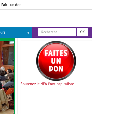
Faire un don
OK
ture
Soutenez le NPA l'Anticapitaliste