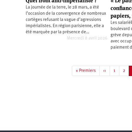
Quel front anti-impérialiste ?
« Le pat
confianc
La journée de la terre, le 28 mars, a été
l’occasion de la convergence de nombreux
papiers,
cortèges refusant la vague d’agressions
Les salarié
impérialistes. En région parisienne, elle a
boulevard d
été marquée par la présence de…
grève depu
Mercredi 8 avril 2026
avec occupa
paiement d
Pagination
Première
« Premiers
Page
‹‹
Page
1
Pag
2
page
précédente