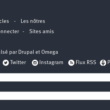
icles
-
Les nôtres
onnecter
-
Sites amis
lsé par
Drupal
et
Omega
Twitter
Instagram
Flux RSS