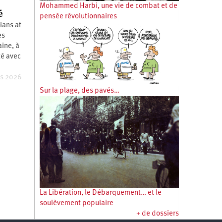
Mohammed Harbi, une vie de combat et de
é
pensée révolutionnaires
ians at
es
aine, à
té avec
s 2026
Sur la plage, des pavés…
La Libération, le Débarquement… et le
soulèvement populaire
+ de dossiers