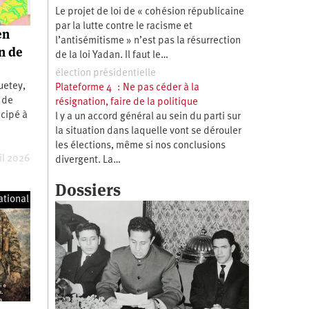
Le projet de loi de « cohésion républicaine
par la lutte contre le racisme et
en
l’antisémitisme » n’est pas la résurrection
n de
de la loi Yadan. Il faut le…
élection présidentielle
uetey,
Plateforme 4 : Ne pas céder à la
e de
résignation, faire de la politique
icipé à
l y a un accord général au sein du parti sur
la situation dans laquelle vont se dérouler
les élections, même si nos conclusions
il 2026
divergent. La…
Dossiers
ational