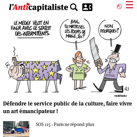
Aller
☰
⎋
au
contenu
principal
Défendre le service public de la culture, faire vivre
un art émancipateur !
SOS 115 : Paris ne répond plus