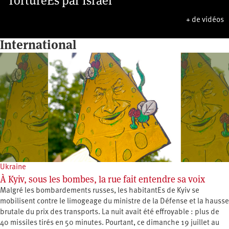
TorturéEs par Israël
+ de vidéos
International
Ukraine
À Kyiv, sous les bombes, la rue fait entendre sa voix
Malgré les bombardements russes, les habitantEs de Kyiv se
mobilisent contre le limogeage du ministre de la Défense et la hausse
brutale du prix des transports. La nuit avait été effroyable : plus de
40 missiles tirés en 50 minutes. Pourtant, ce dimanche 19 juillet au