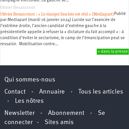
campagne électorale. La gauche se…
Olivier Besancenot
Olivier Besancenot : « Le danger fasciste est réel » (Mediapart)
Publié
par Mediapart (mardi 16 janvier 2024) Lucide sur l’avancée de
l’extrême droite, l’ancien candidat d’extrême gauche à la
présidentielle appelle à refuser la « dictature du fait accompli » : à
condition d’éviter le sectarisme, le camp de l’émancipation peut se
ressaisir. Mobilisation contre…
+ dans la presse
Qui sommes-nous
Contact
-
Annuaire
-
Tous les articles
-
Les nôtres
Newsletter
-
Abonnement
-
Se
connecter
-
Sites amis