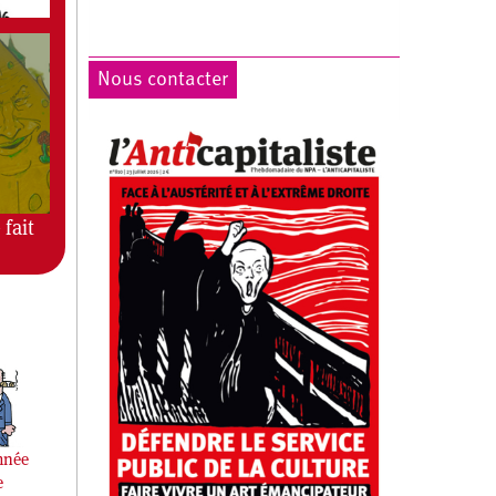
Nous contacter
 fait
mnée
e