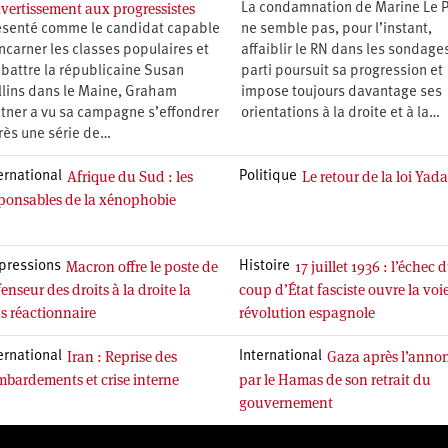
avertissement aux progressistes
La condamnation de Marine Le 
ésenté comme le candidat capable
ne semble pas, pour l’instant,
ncarner les classes populaires et
affaiblir le RN dans les sondages
 battre la républicaine Susan
parti poursuit sa progression et
llins dans le Maine, Graham
impose toujours davantage ses
atner a vu sa campagne s’effondrer
orientations à la droite et à la…
rès une série de…
Afrique du Sud : les
Le retour de la loi Yad
ernational
Politique
ponsables de la xénophobie
Macron offre le poste de
17 juillet 1936 : l’échec 
pressions
Histoire
enseur des droits à la droite la
coup d’État fasciste ouvre la voie
s réactionnaire
révolution espagnole
Iran : Reprise des
Gaza après l’anno
ernational
International
bardements et crise interne
par le Hamas de son retrait du
gouvernement