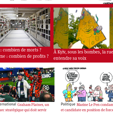
 : combien de morts ?
À Kyiv, sous les bombes, la rue
me : combien de profits ?
entendre sa voix
Graham Platner, un
Marine Le Pen conda
ernational
Politique
ec stratégique qui doit servir
et candidate en position de forc