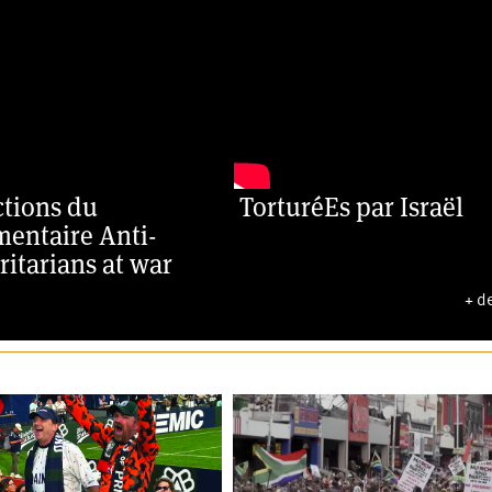
ctions du
TorturéEs par Israël
entaire Anti-
ritarians at war
+ d