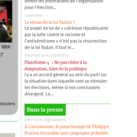
définir les orientations de l’organisation
pour l’élection…
sionisme
Le retour de la loi Yadan ?
Le projet de loi de « cohésion républicaine
par la lutte contre le racisme et
l’antisémitisme » n’est pas la résurrection
e une
de la loi Yadan. Il faut le…
27
élection présidentielle
Plateforme 4 : Ne pas céder à la
résignation, faire de la politique
l y a un accord général au sein du parti sur
la situation dans laquelle vont se dérouler
les élections, même si nos conclusions
divergent. La…
dossiers
Dans la presse
Elections législatives
À Carcassonne, le parachutage de Philippe
Poutou dynamise une campagne polarisée