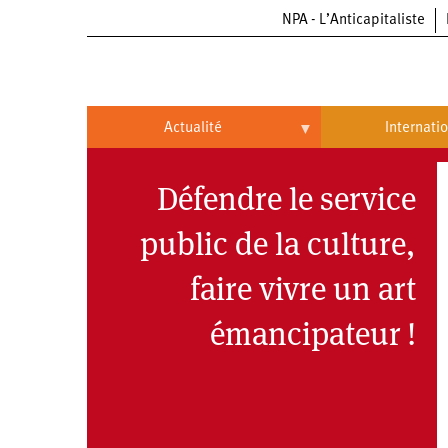
NPA - L’Anticapitaliste
Aller
au
contenu
principal
Actualité
Internati
Actualité
International
Défendre le service
Politique
Brésil
public de la culture,
Entreprises
Chine
faire vivre un art
Oppressions
Entreprises
États-
Unis
émancipateur !
Économie
Automobile
Oppressions
Continents
Écologie
Aéronautique
Antiracisme
Continents
Éducation
Commerce
Féminisme
Afrique