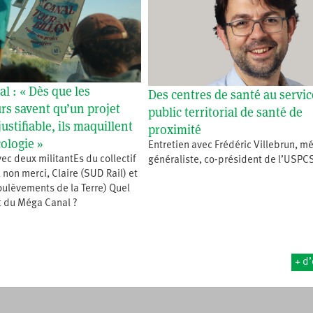
l : « Dès que les
Des centres de santé au servic
s savent qu’un projet
public territorial de santé de
justifiable, ils maquillent
proximité
cologie »
Entretien avec Frédéric Villebrun, m
vec deux militantEs du collectif
généraliste, co-président de l’USPC
non merci, Claire (SUD Rail) et
oulèvements de la Terre) Quel
et du Méga Canal ?
+ d