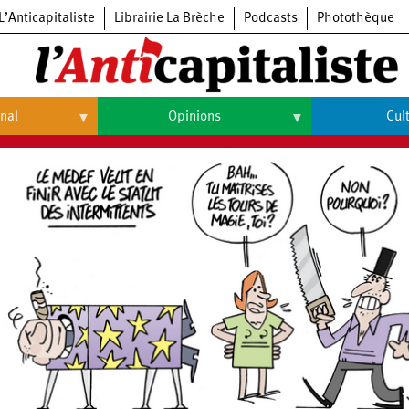
L’Anticapitaliste
Librairie La Brèche
Podcasts
Photothèque
onal
Opinions
Cul
Opinions
Culture
Histoire
Arts
Cinéma
Expositions
Livres
Musique