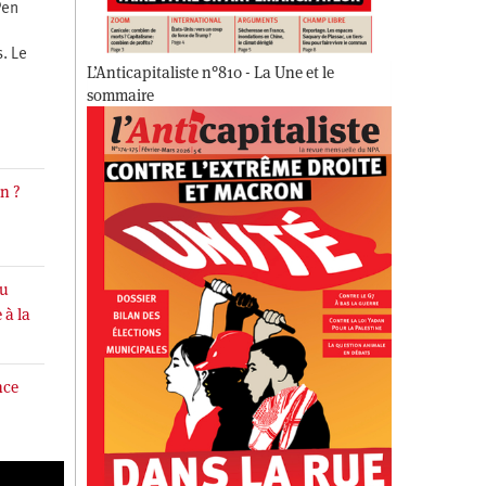
Pen
. Le
L’Anticapitaliste n°810 - La Une et le
sommaire
an ?
du
 à la
nce