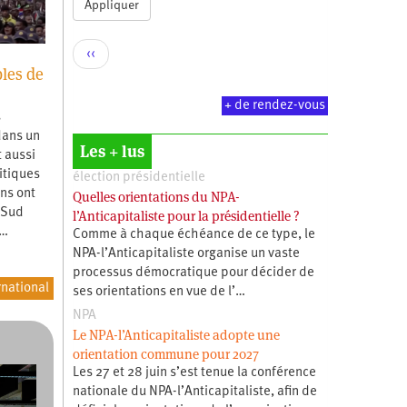
Appliquer
Pagination
Page
‹‹
bles de
précédente
+ de rendez-vous
s
dans un
Les + lus
t aussi
itiques
élection présidentielle
ns ont
Quelles orientations du NPA-
 Sud
l’Anticapitaliste pour la présidentielle ?
.…
Comme à chaque échéance de ce type, le
NPA-l’Anticapitaliste organise un vaste
processus démocratique pour décider de
rnational
ses orientations en vue de l’…
NPA
Le NPA-l’Anticapitaliste adopte une
orientation commune pour 2027
Les 27 et 28 juin s’est tenue la conférence
nationale du NPA-l’Anticapitaliste, afin de