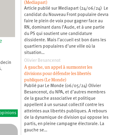
(Mediapart)
Article publié sur Mediapart (24/06/24) Le
candidat du Nouveau Front populaire devra
faire le plein de voix pour gagner face au
RN, dominant dans l’Aude, et à une partie
du PS qui soutient une candidature
e
dissidente. Mais l’accueil est bon dans les
quartiers populaires d’une ville où la
situation…
Olivier Besancenot
édecin
A gauche, un appel à surmonter les
S.
divisions pour défendre les libertés
publiques (Le Monde)
Publié par Le Monde (06/05/24) Olivier
Besancenot, du NPA, et d’autres membres
de la gauche associative et politique
appellent à un sursaut collectif contre les
atteintes aux libertés publiques. A rebours
’opinions
de la dynamique de division qui oppose les
partis, en pleine campagne électorale. La
gauche se…