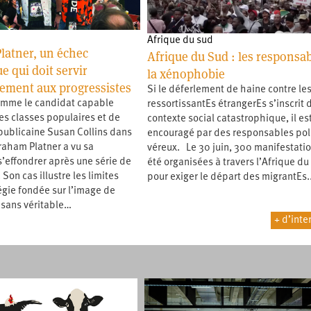
Afrique du sud
latner, un échec
Afrique du Sud : les responsa
e qui doit servir
la xénophobie
sement aux progressistes
Si le déferlement de haine contre le
omme le candidat capable
ressortissantEs étrangerEs s’inscrit 
les classes populaires et de
contexte social catastrophique, il es
épublicaine Susan Collins dans
encouragé par des responsables pol
raham Platner a vu sa
véreux. Le 30 juin, 300 manifestatio
effondrer après une série de
été organisées à travers l’Afrique du
 Son cas illustre les limites
pour exiger le départ des migrantEs
égie fondée sur l’image de
 sans véritable…
+ d’inte