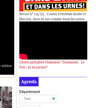
Revue n° 174-175 - Contre L'extrême droite et
Macron, dans la rue comme dans les urnes
L'Anticapitaliste l'émission "Darmanin - Le
e vidéos
Pen : la loi raciste"
Agenda
Département