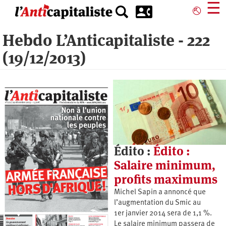
Aller
☰
⎋
au
contenu
Hebdo L’Anticapitaliste - 222
principal
(19/12/2013)
Édito :
Édito :
Salaire minimum,
profits maximums
Michel Sapin a annoncé que
l’augmentation du Smic au
1er janvier 2014 sera de 1,1 %.
Le salaire minimum passera de