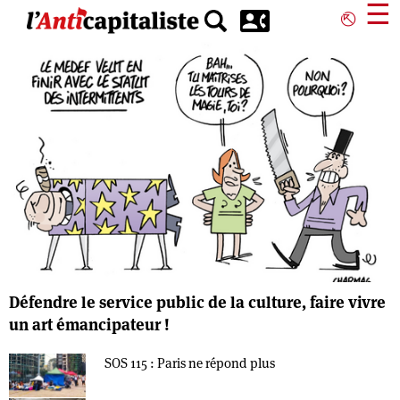
Aller
☰
⎋
au
contenu
principal
Défendre le service public de la culture, faire vivre
un art émancipateur !
SOS 115 : Paris ne répond plus