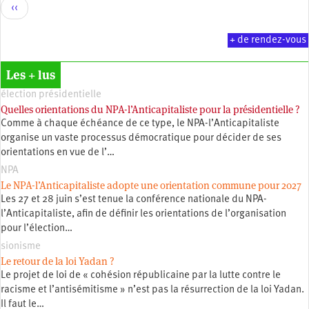
Pagination
Page
‹‹
précédente
+ de rendez-vous
Les + lus
élection présidentielle
Quelles orientations du NPA-l’Anticapitaliste pour la présidentielle ?
Comme à chaque échéance de ce type, le NPA-l’Anticapitaliste
organise un vaste processus démocratique pour décider de ses
orientations en vue de l’…
NPA
Le NPA-l’Anticapitaliste adopte une orientation commune pour 2027
Les 27 et 28 juin s’est tenue la conférence nationale du NPA-
l’Anticapitaliste, afin de définir les orientations de l’organisation
pour l’élection…
sionisme
Le retour de la loi Yadan ?
Le projet de loi de « cohésion républicaine par la lutte contre le
racisme et l’antisémitisme » n’est pas la résurrection de la loi Yadan.
Il faut le…