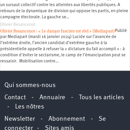
un sursaut collectif contre les atteintes aux libertés publiques. A
rebours de la dynamique de division qui oppose les partis, en pleine
campagne électorale. La gauche se…
Olivier Besancenot
Olivier Besancenot : « Le danger fasciste est réel » (Mediapart)
Publié
par Mediapart (mardi 16 janvier 2024) Lucide sur l’avancée de
l’extrême droite, l’ancien candidat d’extrême gauche à la
présidentielle appelle à refuser la « dictature du fait accompli » : à
condition d’éviter le sectarisme, le camp de l’émancipation peut se
ressaisir. Mobilisation contre…
Qui sommes-nous
Contact
-
Annuaire
-
Tous les articles
-
Les nôtres
Newsletter
-
Abonnement
-
Se
connecter
-
Sites amis