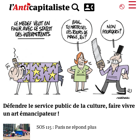
Aller
☰
⎋
au
contenu
principal
Défendre le service public de la culture, faire vivre
un art émancipateur !
SOS 115 : Paris ne répond plus