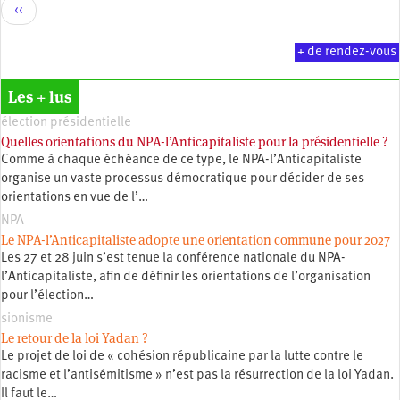
Pagination
Page
‹‹
précédente
+ de rendez-vous
Les + lus
élection présidentielle
Quelles orientations du NPA-l’Anticapitaliste pour la présidentielle ?
Comme à chaque échéance de ce type, le NPA-l’Anticapitaliste
organise un vaste processus démocratique pour décider de ses
orientations en vue de l’…
NPA
Le NPA-l’Anticapitaliste adopte une orientation commune pour 2027
Les 27 et 28 juin s’est tenue la conférence nationale du NPA-
l’Anticapitaliste, afin de définir les orientations de l’organisation
pour l’élection…
sionisme
Le retour de la loi Yadan ?
Le projet de loi de « cohésion républicaine par la lutte contre le
racisme et l’antisémitisme » n’est pas la résurrection de la loi Yadan.
Il faut le…