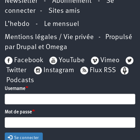
Newsletter
-
Abonnement
-
Se
connecter
-
Sites amis
L’hebdo
-
Le mensuel
Mentions légales / Vie privée
- Propulsé
par
Drupal
et
Omega
Facebook
YouTube
Vimeo
Twitter
Instagram
Flux RSS
Podcasts
Username
Mot de passe
Se connecter