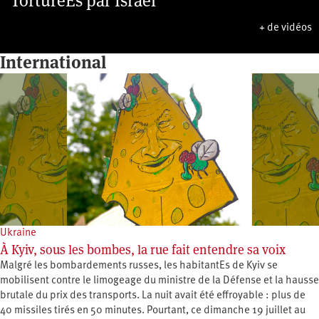
TorturéEs par Israël
+ de vidéos
International
Ukraine
À Kyiv, sous les bombes, la rue fait entendre sa voix
Malgré les bombardements russes, les habitantEs de Kyiv se
mobilisent contre le limogeage du ministre de la Défense et la hausse
brutale du prix des transports. La nuit avait été effroyable : plus de
40 missiles tirés en 50 minutes. Pourtant, ce dimanche 19 juillet au