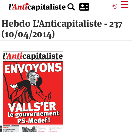
Aller
☰
⎋
au
contenu
Hebdo L’Anticapitaliste - 237
principal
(10/04/2014)