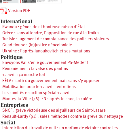
Version PDF
International
Rwanda : génocide et honteuse raison d’État
Grèce : sans attendre, l’opposition de rue à la Troïka
Tunisie : jugement de complaisance des policiers violeurs
Guadeloupe : (in)justice néocoloniale
Ukraine : l’après-Ianoukovitch et ses mutations
Politique
Envoyons Valls’er le gouvernement PS-Medef !
Remaniement : la valse des pantins
12 avril : ça marche fort !
EÉLV : sortir du gouvernement mais sans s’y opposer
Mobilisation pour le 12 avril - entretiens
Les comités en action spécial 12 avril
Mantes-la-Ville (78). FN : après le choc, la colère
Entreprises
SNCF : grève victorieuse des aiguilleurs de Saint-Lazare
Renault-Lardy (91) : sales méthodes contre la grève du nettoyage
Social
Interdiction du travail de nuit : un parfum de victoire contre les