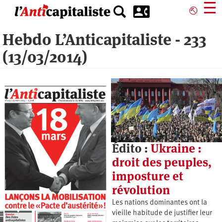
Aller
☰
⎋
au
contenu
Hebdo L’Anticapitaliste - 233
principal
(13/03/2014)
Édito :
Ukraine :
droit des peuples,
imposture et
révolution
Les nations dominantes ont la
vieille habitude de justifier leur