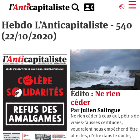
Aller
☰
⎋
au
contenu
Hebdo L’Anticapitaliste - 540
principal
(22/10/2020)
Édito :
Ne rien
céder
Par
Julien Salingue
Ne rien céder à ceux qui, pétris de
vraies-fausses certitudes,
voudraient nous empêcher d’être
affectés, d’être dans le doute,