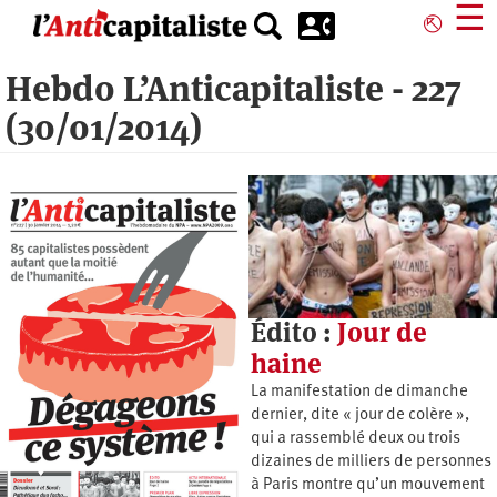
Aller
☰
⎋
au
contenu
Hebdo L’Anticapitaliste - 227
principal
(30/01/2014)
Édito :
Jour de
haine
La manifestation de dimanche
dernier, dite « jour de colère »,
qui a rassemblé deux ou trois
dizaines de milliers de personnes
à Paris montre qu’un mouvement