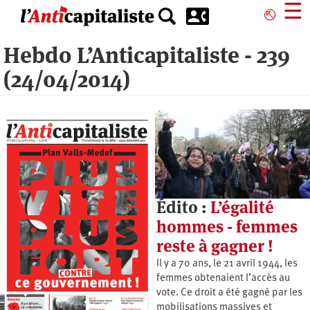
Aller
☰
⎋
au
contenu
Hebdo L’Anticapitaliste - 239
principal
(24/04/2014)
Édito :
L’égalité
hommes - femmes
reste à gagner !
Il y a 70 ans, le 21 avril 1944, les
femmes obtenaient l’accès au
vote. Ce droit a été gagné par les
mobilisations massives et